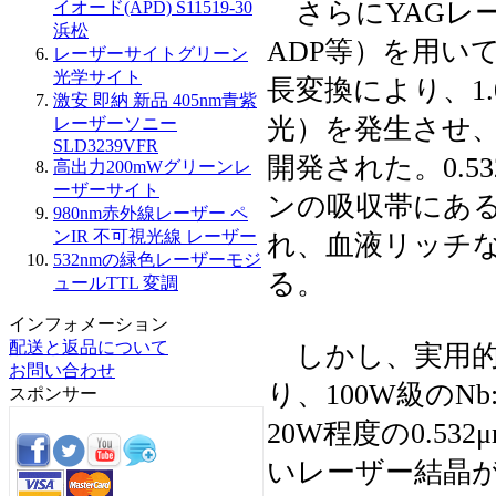
さらにYAGレー
イオード(APD) S11519-30
浜松
ADP等）を用い
レーザーサイトグリーン
光学サイト
長変換により、1.06
激安 即納 新品 405nm青紫
光）を発生させ
レーザーソニー
SLD3239VFR
開発された。0.5
高出力200mWグリーンレ
ーザーサイト
ンの吸収帯にあ
980nm赤外線レーザー ペ
ンIR 不可視光線 レーザー
れ、血液リッチ
532nmの緑色レーザーモジ
る。
ュールTTL 変調
インフォメーション
配送と返品について
しかし、実用的な
お問い合わせ
り、100W級のN
スポンサー
20W程度の0.5
いレーザー結晶