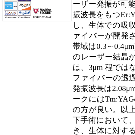
ーザー発振が可能に
振波長をもつEr
し、生体での吸
ァイバーが開発
帯域は0.3～0.4μ
のレーザー結晶が
は、3μm 程で
ファイバーの透過帯
発振波長は2.08μ
ークにはTm:YA
の方が良い。以上
下手術において
き、生体に対する