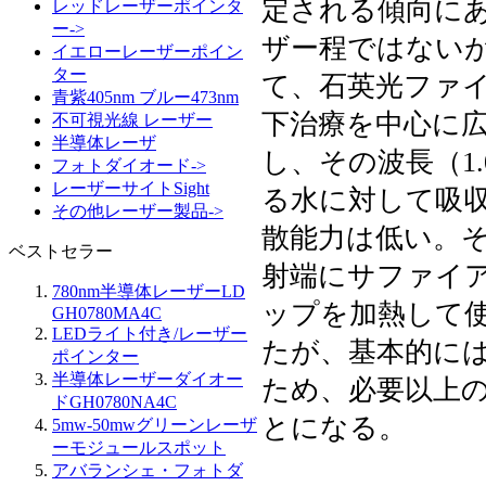
定される傾向にあ
レッドレーザーポインタ
ー->
ザー程ではない
イエローレーザーポイン
ター
て、石英光ファ
青紫405nm ブルー473nm
下治療を中心に
不可視光線 レーザー
半導体レーザ
し、その波長（1
フォトダイオード->
レーザーサイトSight
る水に対して吸
その他レーザー製品->
散能力は低い。
ベストセラー
射端にサファイ
780nm半導体レーザーLD
ップを加熱して
GH0780MA4C
LEDライト付き/レーザー
たが、基本的に
ポインター
半導体レーザーダイオー
ため、必要以上
ドGH0780NA4C
とになる。
5mw-50mwグリーンレーザ
ーモジュールスポット
アバランシェ・フォトダ