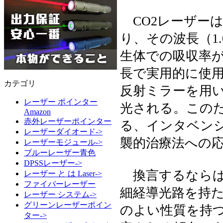
CO2レーザー
り、その波長（1
生体での吸収率が
長で実用的に使
カテゴリ
反射ミラーを用
レーザー ポインター
光される。この
Amazon
赤外レーザーポインター
る、インタベン
レーザーダイオード->
襲的治療法への
レーザーモジュール->
ブルーレーザー青色
DPSSレーザー->
換言するならば
レーザー と は Laser->
ファイバーレーザー
細経導光路を持
レーザー システム->
グリーンレーザーポイン
のよい性質を持
ター->