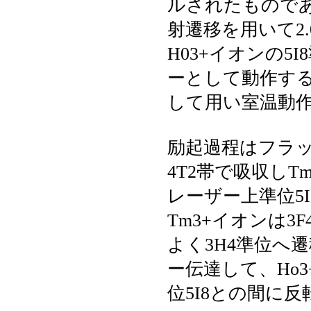
ルされたものであり
射遷移を用いて2
H03+イオンの
ーとして動作する
して用い室温動
励起過程はフラッ
4T2帯で吸収しT
レーザー上準位5
Tm3+イオンは3
よく3H4準位へ
ー伝達して、Ho
位5I8との間に