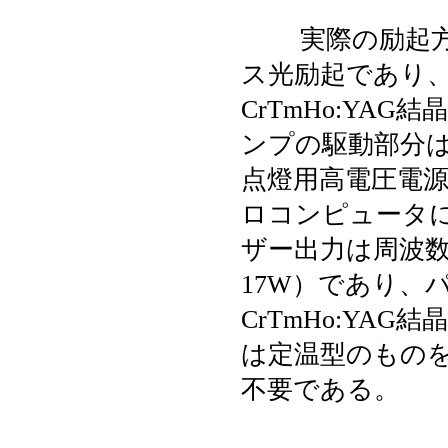
実際の励起方法
ス光励起であり
CrTmHo:YA
ンプの駆動部分
点燈用高電圧電
ロコンピュータ
ザー出力は周波数10
17W）であり、パ
CrTmHo:YA
は定温型のもの
不要である。