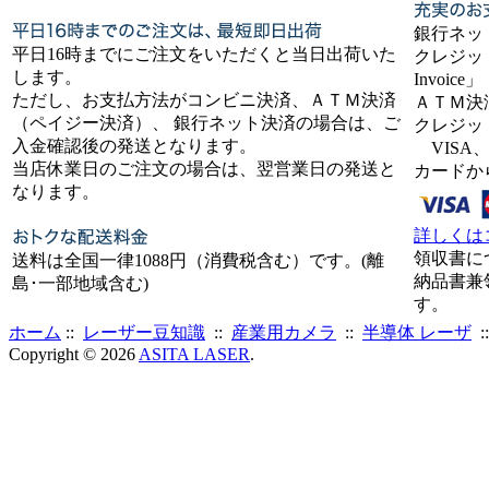
銀行ネッ
平日16時までにご注文をいただくと当日出荷いた
クレジット
します。
Invoice」
ただし、お支払方法がコンビニ決済、ＡＴＭ決済
ＡＴＭ決
（ペイジー決済）、 銀行ネット決済の場合は、ご
クレジッ
入金確認後の発送となります。
VISA、
当店休業日のご注文の場合は、翌営業日の発送と
カードか
なります。
詳しくは
領収書に
送料は全国一律1088円（消費税含む）です。(離
納品書兼
島･一部地域含む)
す。
ホーム
::
レーザー豆知識
::
産業用カメラ
::
半導体 レーザ
:
Copyright © 2026
ASITA LASER
.