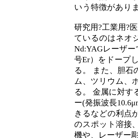
いう特徴があり
研究用?工業用?
ているのはネオジ
Nd:YAGレー
号Er）をドープし
る。 また、胆石
ム、ツリウム、
る。 金属に対す
ー(発振波長10.
きるなどの利点
のスポット溶接
機や、レーザー