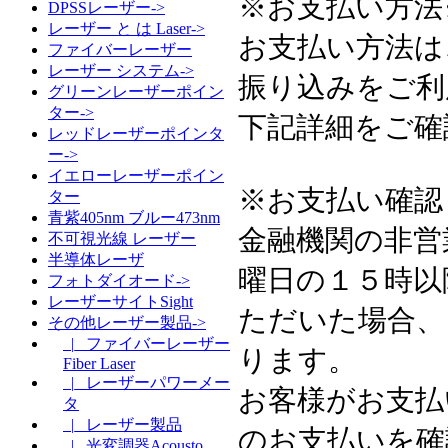
※お支払い方法
DPSSレーザー->
レーザー と は Laser->
お支払い方法は
ファイバーレーザー
レーザー システム->
振り込みをご利
グリーンレーザーポイン
ター->
下記詳細をご確
レッドレーザーポインタ
ー->
イエローレーザーポイン
※お支払い確認
ター
青紫405nm ブルー473nm
金融機関の非営
不可視光線 レーザー
半導体レーザ
曜日の１５時以
フォトダイオード->
レーザーサイトSight
ただいた場合、
その他レーザー製品->
|_ ファイバーレーザー
ります。
Fiber Laser
|_ レーザーパワーメー
お客様がお支払
タ
|_ レーザー製品
のお支払いを確
|_ 光変調器Acousto