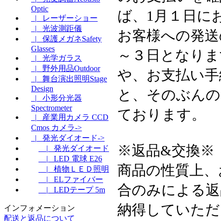
Optic
ば、1月１日に
|_ レーザーショー
|_ 光波測距儀
お客様への発送
|_ 保護メガネSafety
Glasses
～３日となりま
|_ 光学ガラス
|_ 野外用品Outdoor
や、お支払い手
|_ 舞台演出照明Stage
Design
と、そのぶんの
|_ 小形分光器
Spectrometer
ております。
|_ 産業用カメラ CCD
Cmos カメラ->
|_ 発光ダイオード->
※返品&交換※
|_ 発光ダイオード
|_ LED 電球 E26
商品の性質上、
|_ 植物ＬＥＤ照明
|_ ELファイバー
合のみによる返
|_ LEDテープ 5m
納得していただ
インフォメーション
配送と返品について