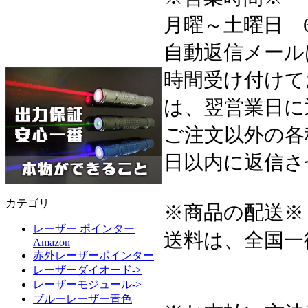
月曜～土曜日 6:3
自動返信メール
時間受け付けて
は、翌営業日に
ご注文以外の各
日以内に返信さ
カテゴリ
※商品の配送※
レーザー ポインター
送料は、全国一
Amazon
赤外レーザーポインター
レーザーダイオード->
レーザーモジュール->
ブルーレーザー青色