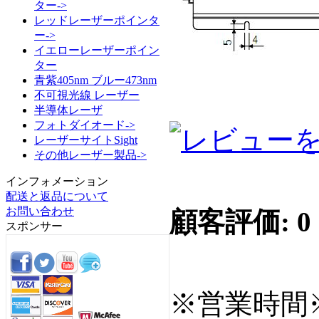
ター->
レッドレーザーポインタ
ー->
イエローレーザーポイン
ター
青紫405nm ブルー473nm
不可視光線 レーザー
半導体レーザ
フォトダイオード->
レーザーサイトSight
その他レーザー製品->
インフォメーション
配送と返品について
お問い合わせ
顧客評価: 0
スポンサー
※営業時間