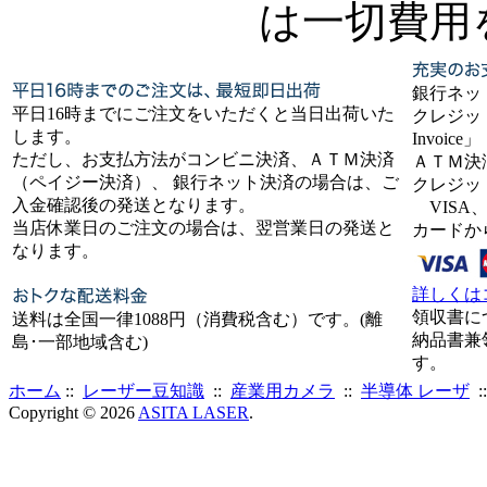
は一切費用
銀行ネッ
平日16時までにご注文をいただくと当日出荷いた
クレジット
します。
Invoice」
ただし、お支払方法がコンビニ決済、ＡＴＭ決済
ＡＴＭ決
（ペイジー決済）、 銀行ネット決済の場合は、ご
クレジッ
入金確認後の発送となります。
VISA、
当店休業日のご注文の場合は、翌営業日の発送と
カードか
なります。
詳しくは
領収書に
送料は全国一律1088円（消費税含む）です。(離
納品書兼
島･一部地域含む)
す。
ホーム
::
レーザー豆知識
::
産業用カメラ
::
半導体 レーザ
:
Copyright © 2026
ASITA LASER
.