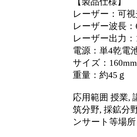
【製品仕様】
レーザー：可視
レーザー波長：65
レーザー出力：10
電源：単4乾電池
サイズ：160m
重量：約45ｇ
応用範囲 授業,
筑分野, 採鉱分野 
ンサート等場所