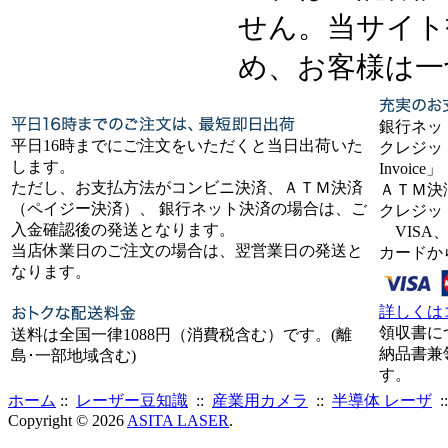
せん。当サイト
め、お客様は一
銀行ネッ
平日16時までにご注文をいただくと当日出荷いた
クレジット
します。
Invoice」
ただし、お支払方法がコンビニ決済、ＡＴＭ決済
ＡＴＭ決
（ペイジー決済）、 銀行ネット決済の場合は、ご
クレジッ
入金確認後の発送となります。
VISA、
当店休業日のご注文の場合は、翌営業日の発送と
カードか
なります。
詳しくは
領収書に
送料は全国一律1088円（消費税含む）です。(離
納品書兼
島･一部地域含む)
す。
ホーム
::
レーザー豆知識
::
産業用カメラ
::
半導体 レーザ
:
Copyright © 2026
ASITA LASER
.