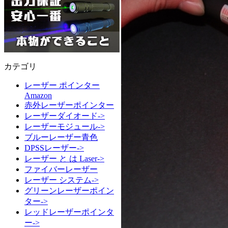
カテゴリ
レーザー ポインター
Amazon
赤外レーザーポインター
レーザーダイオード->
レーザーモジュール->
ブルーレーザー青色
DPSSレーザー->
レーザー と は Laser->
ファイバーレーザー
レーザー システム->
グリーンレーザーポイン
ター->
レッドレーザーポインタ
ー->