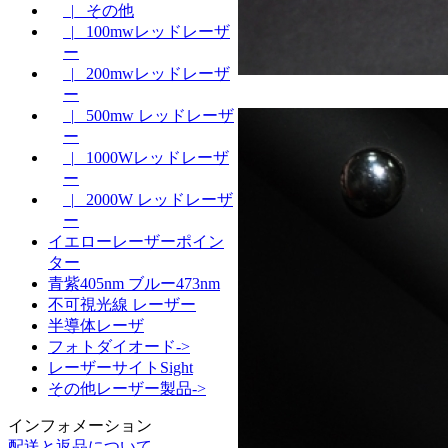
|_ その他
|_ 100mwレッドレーザ
ー
|_ 200mwレッドレーザ
ー
|_ 500mw レッドレーザ
ー
|_ 1000Wレッドレーザ
ー
|_ 2000W レッドレーザ
ー
イエローレーザーポイン
ター
青紫405nm ブルー473nm
不可視光線 レーザー
半導体レーザ
フォトダイオード->
レーザーサイトSight
その他レーザー製品->
インフォメーション
配送と返品について