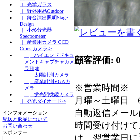
|_ 光学ガラス
|_ 野外用品Outdoor
|_ 舞台演出照明Stage
Design
|_ 小形分光器
Spectrometer
|_ 産業用カメラ CCD
Cmos カメラ->
|_ ハイエンドドキュ
顧客評価: 0
メントキャプチャカメ
ラHigh
|_ 太陽計測カメラ
|_ 産業計測VGAカ
※営業時間※
メラ
|_ 蛍光顕微鏡カメラ
月曜～土曜日 6:3
|_ 発光ダイオード->
自動返信メール
インフォメーション
配送と返品について
時間受け付けて
お問い合わせ
スポンサー
は、翌営業日に