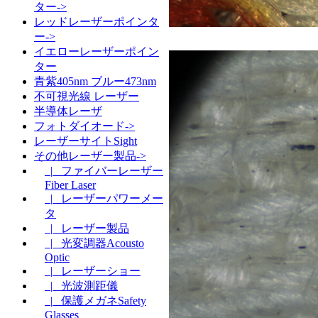
ター->
レッドレーザーポインタ
ー->
イエローレーザーポイン
ター
青紫405nm ブルー473nm
不可視光線 レーザー
半導体レーザ
フォトダイオード->
レーザーサイトSight
その他レーザー製品->
|_ ファイバーレーザー
Fiber Laser
|_ レーザーパワーメー
タ
|_ レーザー製品
|_ 光変調器Acousto
Optic
|_ レーザーショー
|_ 光波測距儀
|_ 保護メガネSafety
Glasses