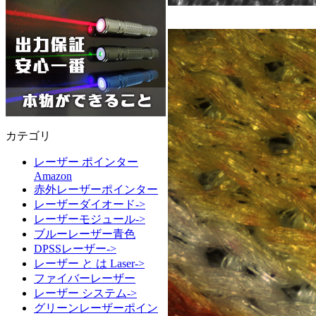
カテゴリ
レーザー ポインター
Amazon
赤外レーザーポインター
レーザーダイオード->
レーザーモジュール->
ブルーレーザー青色
DPSSレーザー->
レーザー と は Laser->
ファイバーレーザー
レーザー システム->
グリーンレーザーポイン