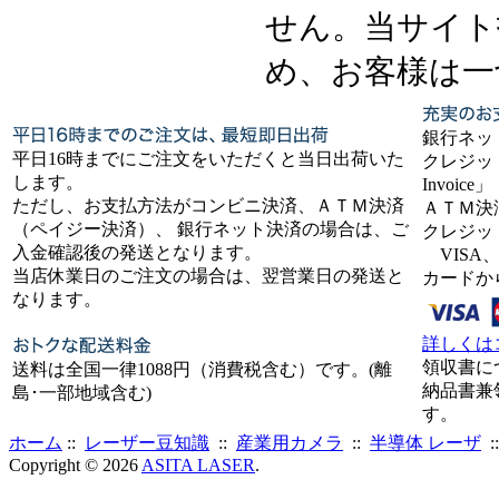
せん。当サイト
め、お客様は一
銀行ネッ
平日16時までにご注文をいただくと当日出荷いた
クレジット
します。
Invoice」
ただし、お支払方法がコンビニ決済、ＡＴＭ決済
ＡＴＭ決
（ペイジー決済）、 銀行ネット決済の場合は、ご
クレジッ
入金確認後の発送となります。
VISA、
当店休業日のご注文の場合は、翌営業日の発送と
カードか
なります。
詳しくは
領収書に
送料は全国一律1088円（消費税含む）です。(離
納品書兼
島･一部地域含む)
す。
ホーム
::
レーザー豆知識
::
産業用カメラ
::
半導体 レーザ
:
Copyright © 2026
ASITA LASER
.