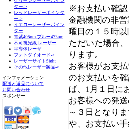
グリーンレーザーポイン
※お支払い確認
ター->
レッドレーザーポインタ
金融機関の非営
ー->
イエローレーザーポイン
曜日の１５時以
ター
青紫405nm ブルー473nm
ただいた場合、
不可視光線 レーザー
半導体レーザ
ります。
フォトダイオード->
レーザーサイトSight
お客様がお支払
その他レーザー製品->
のお支払いを確
インフォメーション
配送と返品について
ば、1月１日に
お問い合わせ
スポンサー
お客様への発送
～３日となりま
や、お支払い手