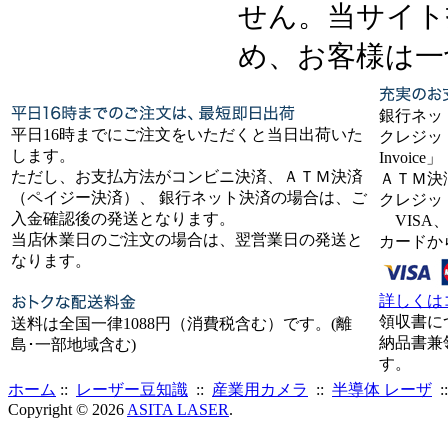
せん。当サイト
め、お客様は一
銀行ネッ
平日16時までにご注文をいただくと当日出荷いた
クレジット
します。
Invoice」
ただし、お支払方法がコンビニ決済、ＡＴＭ決済
ＡＴＭ決
（ペイジー決済）、 銀行ネット決済の場合は、ご
クレジッ
入金確認後の発送となります。
VISA、
当店休業日のご注文の場合は、翌営業日の発送と
カードか
なります。
詳しくは
領収書に
送料は全国一律1088円（消費税含む）です。(離
納品書兼
島･一部地域含む)
す。
ホーム
::
レーザー豆知識
::
産業用カメラ
::
半導体 レーザ
:
Copyright © 2026
ASITA LASER
.