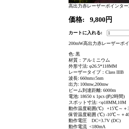
高出力赤レーザーポインター2
価格:
9,800円
カートに入れる:
200mW高出力赤レーザーポイ
色: 黒
材質：アルミニウム
外形寸法: φ26.5*118MM
レーザータイプ：Class IIIB
波長: 660nm±5nm
出力: 100mw,200mw
ビーム到達距離: 6000m
電池: 18650 x 1pcs (約2時間)
スポット寸法: <φ18MM,10M
動作温度範囲(℃) +15℃～＋
保管温度範囲 (℃) -10℃～＋4
動作電圧 DC=3.7V (DC)
動作電流 <180mA