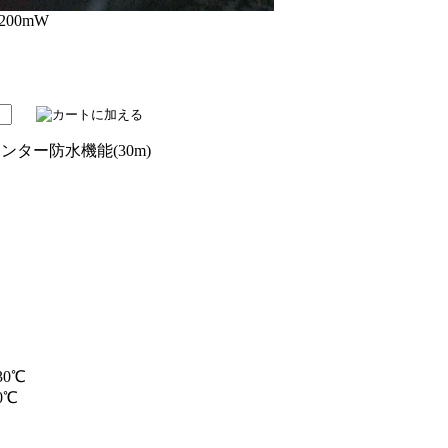
00mW
ンター防水機能(30m)
30℃
0℃