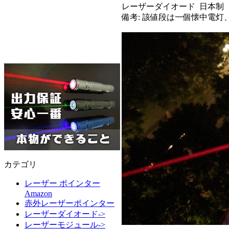
レーザーダイオード 日本制
備考: 該値段は一個懐中電
カテゴリ
レーザー ポインター
Amazon
赤外レーザーポインター
レーザーダイオード->
レーザーモジュール->