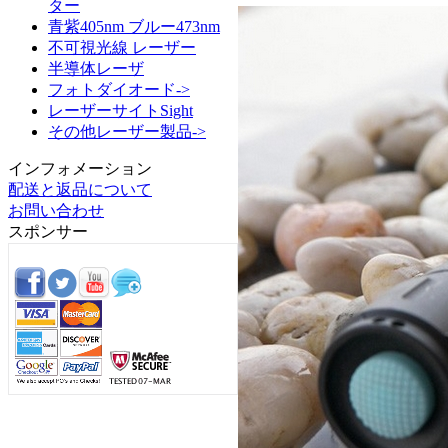
ター
青紫405nm ブルー473nm
不可視光線 レーザー
半導体レーザ
フォトダイオード->
レーザーサイトSight
その他レーザー製品->
インフォメーション
配送と返品について
お問い合わせ
スポンサー