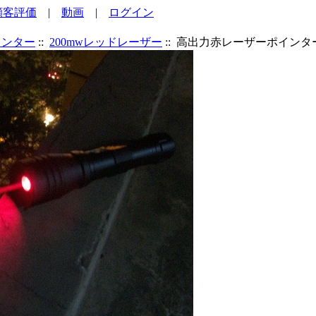
顧客評価
|
動画
|
ログイン
インター
::
200mwレッドレーザー
:: 高出力赤レーザーポインター