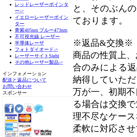
レッドレーザーポインタ
と、そのぶんの
ー->
イエローレーザーポイン
ております。
ター
青紫405nm ブルー473nm
不可視光線 レーザー
※返品&交換※
半導体レーザ
フォトダイオード->
商品の性質上、
レーザーサイトSight
その他レーザー製品->
合のみによる返
インフォメーション
納得していただ
配送と返品について
お問い合わせ
万が一、初期不
スポンサー
る場合は交換で
理不尽なケース
柔軟に対応させ