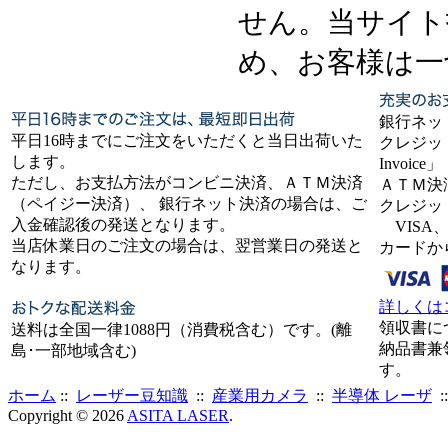
せん。当サイト
め、お客様は一
銀行ネッ
平日16時までにご注文をいただくと当日出荷いた
クレジット
します。
Invoice」
ただし、お支払方法がコンビニ決済、ＡＴＭ決済
ＡＴＭ決
（ペイジー決済）、 銀行ネット決済の場合は、ご
クレジッ
入金確認後の発送となります。
VISA、
当店休業日のご注文の場合は、翌営業日の発送と
カードか
なります。
詳しくは
領収書に
送料は全国一律1088円（消費税含む）です。(離
納品書兼
島･一部地域含む)
す。
ホーム
::
レーザー豆知識
::
産業用カメラ
::
半導体 レーザ
:
Copyright © 2026
ASITA LASER
.