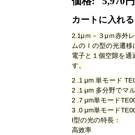
価格:
5,970円
カートに入れ
2.1μｍ－３μｍ赤
ムのＩの型の光遷移
電子と１個空隙を通
す。
2 .1 μm 単モード
2 .1 μm 多分野
2 .7 μm単モードT
3 .0 μm単モードT
I型の光の特長：
高效率