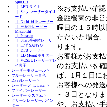
5μm LD
※お支払い確認
|_ LED ライト
|_ Sony レーザーダイオ
金融機関の非営
ード
|_ Nichia日亜レーザー
曜日の１５時以
|_ 三菱社レーザー
Mitsubishi
ただいた場合、
|_ Panason
|_ Sharp半導体レーザ
ります。
|_ 三洋 SANYO
|_ DFB レーザー
お客様がお支払
|_ LD Mount ホルダー
|_ VCSEL レーザーアレ
のお支払いを確
イ素子
レーザーモジュール->
ば、1月１日に
ブルーレーザー青色
DPSSレーザー->
お客様への発送
レーザー と は Laser->
ファイバーレーザー
～３日となりま
レーザー システム->
グリーンレーザーポイン
や、お支払い手
ター->