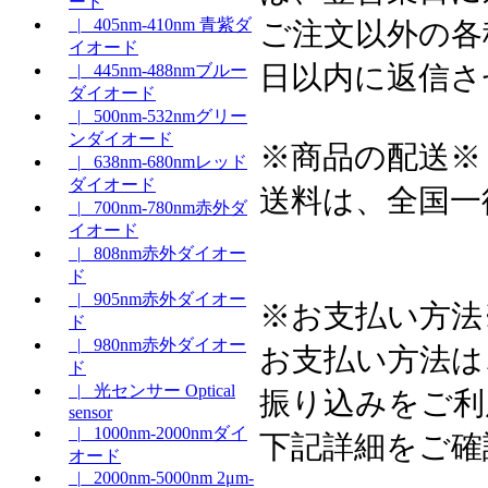
ード
|_ 405nm-410nm 青紫ダ
ご注文以外の各
イオード
日以内に返信さ
|_ 445nm-488nmブルー
ダイオード
|_ 500nm-532nmグリー
ンダイオード
※商品の配送※
|_ 638nm-680nmレッド
ダイオード
送料は、全国一
|_ 700nm-780nm赤外ダ
イオード
|_ 808nm赤外ダイオー
ド
|_ 905nm赤外ダイオー
※お支払い方法
ド
|_ 980nm赤外ダイオー
お支払い方法は
ド
|_ 光センサー Optical
振り込みをご利
sensor
|_ 1000nm-2000nmダイ
下記詳細をご確
オード
|_ 2000nm-5000nm 2μm-