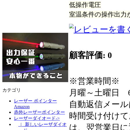
低操作電圧
室温条件の操作出力
顧客評価: 0
※営業時間※
カテゴリ
月曜～土曜日 6:3
レーザー ポインター
自動返信メール
Amazon
赤外レーザーポインター
時間受け付けて
レーザーダイオード->
|_ 新しいレーザダイオ
は、翌営業日に