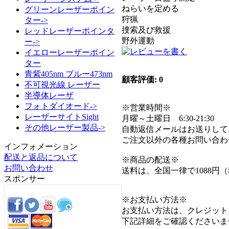
ねらいを定める
グリーンレーザーポイン
狩猟
ター->
捜索及び救援
レッドレーザーポインタ
野外運動
ー->
イエローレーザーポイン
ター
青紫405nm ブルー473nm
顧客評価: 0
不可視光線 レーザー
半導体レーザ
フォトダイオード->
※営業時間※
レーザーサイトSight
月曜～土曜日 6:30-21:30
その他レーザー製品->
自動返信メールはお送りして
ご注文以外の各種お問い合わ
インフォメーション
配送と返品について
※商品の配送※
お問い合わせ
送料は、全国一律で1088円
スポンサー
※お支払い方法※
お支払い方法は、クレジット
下記詳細をご確認くださいま