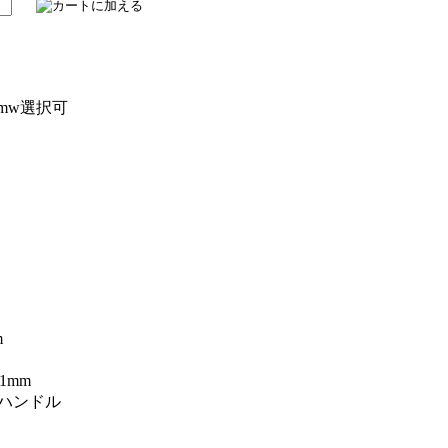
0mw選択可
m
1mm
nハンドル