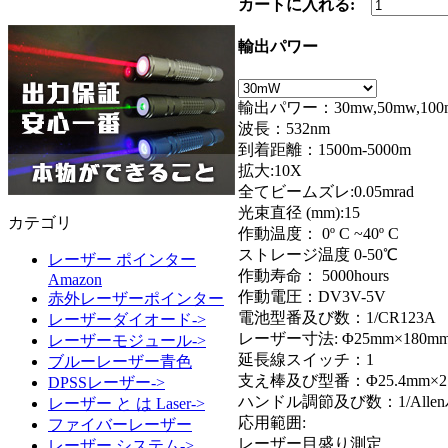
カートに入れる:
輸出パワー
輸出パワー：30mw,50mw,10
波長：532nm
到着距離：1500m-5000m
拡大:10X
全てビームズレ:0.05mrad
光束直径 (mm):15
カテゴリ
作動温度： 0º C ~40º C
ストレージ温度 0-50℃
レーザー ポインター
作動寿命： 5000hours
Amazon
作動電圧：DV3V-5V
赤外レーザーポインター
電池型番及び数：1/CR123A
レーザーダイオード->
レーザー寸法: Φ25mm×180m
レーザーモジュール->
延長線スイッチ：1
ブルーレーザー青色
支え棒及び型番：Φ25.4mm×2
DPSSレーザー->
ハンドル調節及び数：1/Alle
レーザー と は Laser->
応用範囲:
ファイバーレーザー
レーザー目盛り測定
レーザー システム->