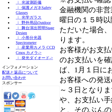
|_ 光波測距儀
|_ 保護メガネSafety
金融機関の非営
Glasses
|_ 光学ガラス
曜日の１５時以
|_ 野外用品Outdoor
ただいた場合、
|_ 舞台演出照明Stage
Design
|_ 小形分光器
ります。
Spectrometer
|_ 産業用カメラ CCD
お客様がお支払
Cmos カメラ->
のお支払いを確
|_ 発光ダイオード->
インフォメーション
ば、1月１日に
配送と返品について
お問い合わせ
お客様への発送
スポンサー
～３日となりま
や、お支払い手
と、そのぶんの