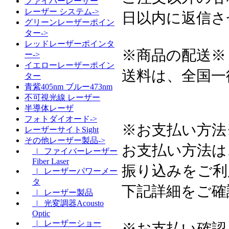
ファイバーレーザー
レーザー システム->
日以内に返信さ
グリーンレーザーポイン
ター->
レッドレーザーポインタ
※商品の配送※
ー->
イエローレーザーポイン
送料は、全国一
ター
青紫405nm ブルー473nm
不可視光線 レーザー
半導体レーザ
フォトダイオード->
※お支払い方法
レーザーサイトSight
その他レーザー製品->
お支払い方法は
|_ ファイバーレーザー
Fiber Laser
振り込みをご利
|_ レーザーパワーメー
タ
下記詳細をご確
|_ レーザー製品
|_ 光変調器Acousto
Optic
|_ レーザーショー
※お支払い確認