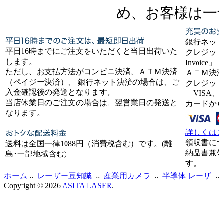
め、お客様は一
銀行ネッ
平日16時までにご注文をいただくと当日出荷いた
クレジット
します。
Invoice」
ただし、お支払方法がコンビニ決済、ＡＴＭ決済
ＡＴＭ決
（ペイジー決済）、 銀行ネット決済の場合は、ご
クレジッ
入金確認後の発送となります。
VISA、
当店休業日のご注文の場合は、翌営業日の発送と
カードか
なります。
詳しくは
領収書に
送料は全国一律1088円（消費税含む）です。(離
納品書兼
島･一部地域含む)
す。
ホーム
::
レーザー豆知識
::
産業用カメラ
::
半導体 レーザ
:
Copyright © 2026
ASITA LASER
.