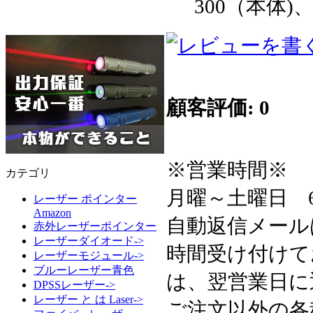
300（本体)
顧客評価: 0
※営業時間※
カテゴリ
月曜～土曜日 6:3
レーザー ポインター
Amazon
自動返信メール
赤外レーザーポインター
レーザーダイオード->
時間受け付けて
レーザーモジュール->
ブルーレーザー青色
は、翌営業日に
DPSSレーザー->
レーザー と は Laser->
ご注文以外の各