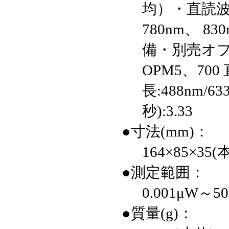
均）・直読波長
780nm、 8
備・別売オプシ
OPM5、70
長:488nm/63
秒):3.33
●寸法(mm)：
164×85×3
●測定範囲：
0.001μW～5
●質量(g)：