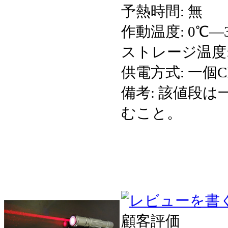
予熱時間: 無
作動温度: 0℃—
ストレージ温度: 
供電方式: 一個
備考: 該値段
むこと。
顧客評価