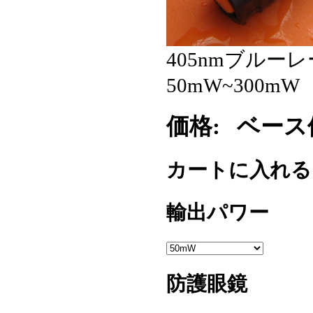
405nmブル
50mW~300mW
価格:
ベース価格
カートに入れ
輸出パワー
防護眼鏡