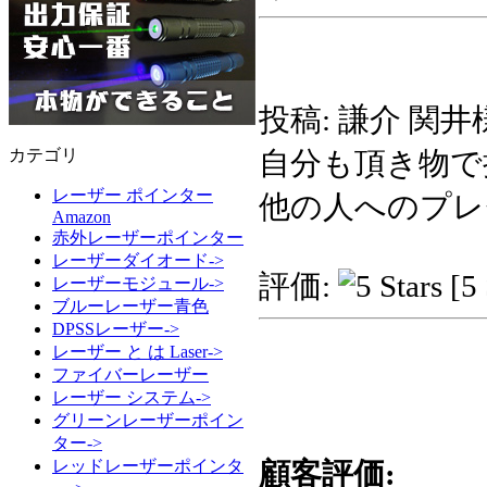
投稿: 謙介 関井
自分も頂き物で
カテゴリ
レーザー ポインター
他の人へのプレ
Amazon
赤外レーザーポインター
レーザーダイオード->
評価:
[5 
レーザーモジュール->
ブルーレーザー青色
DPSSレーザー->
レーザー と は Laser->
ファイバーレーザー
レーザー システム->
グリーンレーザーポイン
ター->
顧客評価:
レッドレーザーポインタ