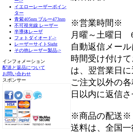
ー->
イエローレーザーポイン
ター
青紫405nm ブルー473nm
※営業時間※
不可視光線 レーザー
半導体レーザ
月曜～土曜日 6:3
フォトダイオード->
レーザーサイトSight
自動返信メール
その他レーザー製品->
時間受け付けて
インフォメーション
配送と返品について
は、翌営業日に
お問い合わせ
ご注文以外の各
スポンサー
日以内に返信さ
※商品の配送※
送料は、全国一