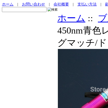
ホーム
|
お問い合わせ
|
会社概要
|
支払い方法
|
ホーム
::
ブ
450nm
グマッチ/