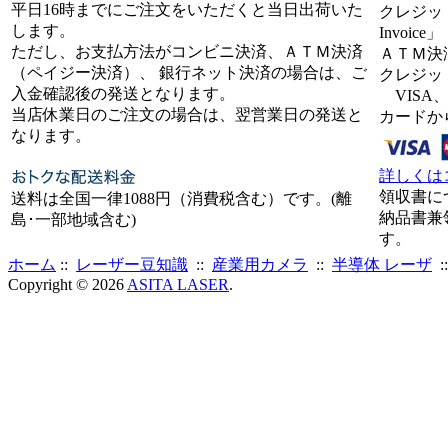
平日16時までにご注文をいただくと当日出荷いた
クレジット
します。
Invoice」
ただし、お支払方法がコンビニ決済、ＡＴＭ決済
ＡＴＭ決
（ペイジー決済）、 銀行ネット決済の場合は、ご
クレジッ
入金確認後の発送となります。
VISA、
当店休業日のご注文の場合は、翌営業日の発送と
カードか
なります。
詳しくは
領収書に
送料は全国一律1088円（消費税含む）です。(離
納品書兼
島･一部地域含む)
す。
ホーム
::
レーザー豆知識
::
産業用カメラ
::
半導体 レーザ
:
Copyright © 2026
ASITA LASER
.