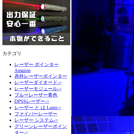
カテゴリ
レーザー ポインター
Amazon
赤外レーザーポインター
レーザーダイオード->
レーザーモジュール->
ブルーレーザー青色
DPSSレーザー->
レーザー と は Laser->
ファイバーレーザー
レーザー システム->
グリーンレーザーポイン
ター->