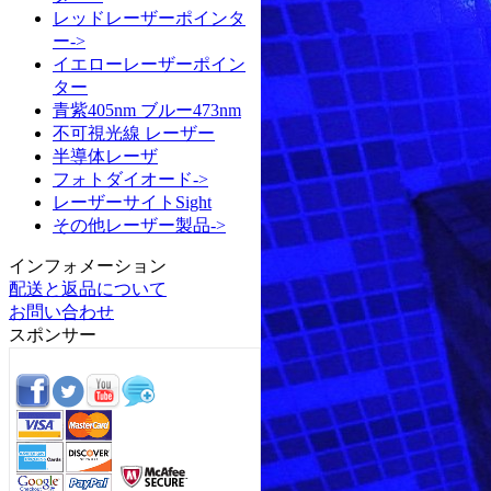
レッドレーザーポインタ
ー->
イエローレーザーポイン
ター
青紫405nm ブルー473nm
不可視光線 レーザー
半導体レーザ
フォトダイオード->
レーザーサイトSight
その他レーザー製品->
インフォメーション
配送と返品について
お問い合わせ
スポンサー