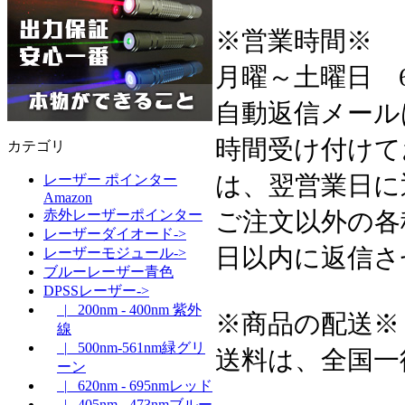
※営業時間※
月曜～土曜日 6:3
自動返信メール
時間受け付けて
カテゴリ
は、翌営業日に
レーザー ポインター
Amazon
ご注文以外の各
赤外レーザーポインター
レーザーダイオード->
日以内に返信さ
レーザーモジュール->
ブルーレーザー青色
DPSSレーザー->
|_ 200nm - 400nm 紫外
※商品の配送※
線
|_ 500nm-561nm緑グリ
送料は、全国一
ーン
|_ 620nm - 695nmレッド
|_ 405nm - 473nmブルー