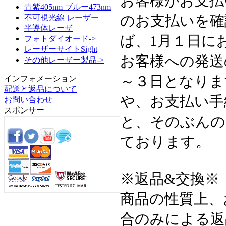
お客様がお支払
青紫405nm ブルー473nm
のお支払いを確
不可視光線 レーザー
半導体レーザ
ば、1月１日に
フォトダイオード->
レーザーサイトSight
お客様への発送
その他レーザー製品->
～３日となりま
インフォメーション
配送と返品について
や、お支払い手
お問い合わせ
スポンサー
と、そのぶんの
ております。
※返品&交換※
商品の性質上、
合のみによる返