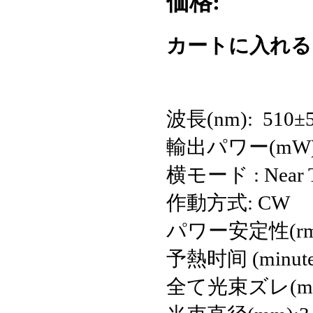
価格:
カートに入れ
波長(nm): 510±
輸出パワー(mW): >1
横モード : Near 
作動方式: CW
パワー安定性(rms, o
予熱时间 (minute
全て光束ズレ(mrad