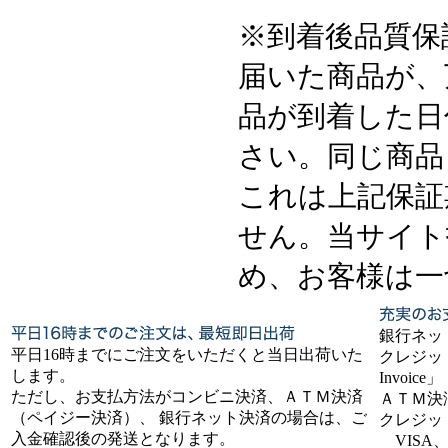
※到着後品質保
届いた商品が、
品が到着した日
さい。同じ商品
これは上記保証
せん。当サイト
め、お客様は一
銀行ネッ
平日16時までにご注文をいただくと当日出荷いた
クレジット
します。
Invoice」
ただし、お支払方法がコンビニ決済、ＡＴＭ決済
ＡＴＭ決
（ペイジー決済）、 銀行ネット決済の場合は、ご
クレジッ
入金確認後の発送となります。
VISA、