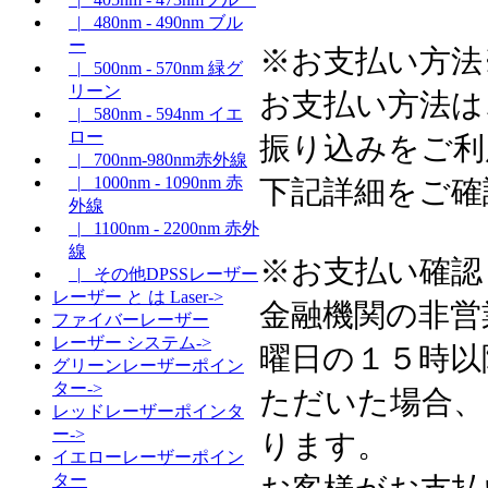
|_ 480nm - 490nm ブル
ー
※お支払い方法
|_ 500nm - 570nm 緑グ
リーン
お支払い方法は
|_ 580nm - 594nm イエ
ロー
振り込みをご利
|_ 700nm-980nm赤外線
|_ 1000nm - 1090nm 赤
下記詳細をご確
外線
|_ 1100nm - 2200nm 赤外
線
※お支払い確認
|_ その他DPSSレーザー
レーザー と は Laser->
金融機関の非営
ファイバーレーザー
レーザー システム->
曜日の１５時以
グリーンレーザーポイン
ター->
ただいた場合、
レッドレーザーポインタ
ー->
ります。
イエローレーザーポイン
ター