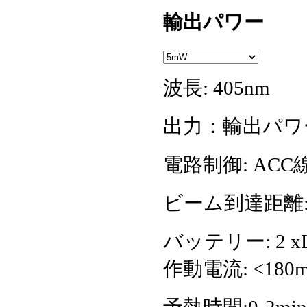
輸出パワー
波長: 405nm
出力：輸出パワー:5
電路制御: ACC
ビーム到達距離:5
バッテリー: 2 x
作動電流: <180