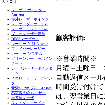
カテゴリ
レーザー ポインター
Amazon
赤外レーザーポインター
レーザーダイオード->
レーザーモジュール->
ブルーレーザー青色
顧客評価:
DPSSレーザー->
レーザー と は Laser->
ファイバーレーザー
レーザー システム->
※営業時間※
グリーンレーザーポイン
ター->
月曜～土曜日 6:3
レッドレーザーポインタ
ー->
自動返信メール
イエローレーザーポイン
ター
時間受け付けて
青紫405nm ブルー473nm
不可視光線 レーザー
は、翌営業日に
半導体レーザ
フォトダイオード->