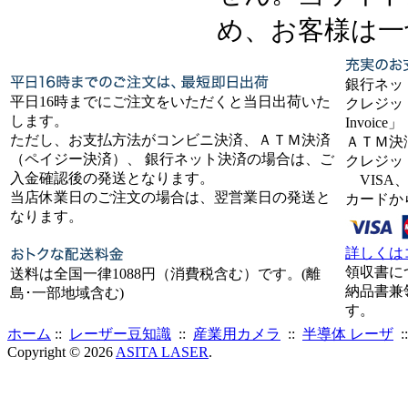
め、お客様は一
銀行ネッ
平日16時までにご注文をいただくと当日出荷いた
クレジット
します。
Invoice」
ただし、お支払方法がコンビニ決済、ＡＴＭ決済
ＡＴＭ決
（ペイジー決済）、 銀行ネット決済の場合は、ご
クレジッ
入金確認後の発送となります。
VISA、
当店休業日のご注文の場合は、翌営業日の発送と
カードか
なります。
詳しくは
領収書に
送料は全国一律1088円（消費税含む）です。(離
納品書兼
島･一部地域含む)
す。
ホーム
::
レーザー豆知識
::
産業用カメラ
::
半導体 レーザ
:
Copyright © 2026
ASITA LASER
.