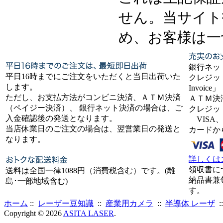
せん。当サイト
め、お客様は一
銀行ネッ
平日16時までにご注文をいただくと当日出荷いた
クレジット
します。
Invoice」
ただし、お支払方法がコンビニ決済、ＡＴＭ決済
ＡＴＭ決
（ペイジー決済）、 銀行ネット決済の場合は、ご
クレジッ
入金確認後の発送となります。
VISA、
当店休業日のご注文の場合は、翌営業日の発送と
カードか
なります。
詳しくは
領収書に
送料は全国一律1088円（消費税含む）です。(離
納品書兼
島･一部地域含む)
す。
ホーム
::
レーザー豆知識
::
産業用カメラ
::
半導体 レーザ
:
Copyright © 2026
ASITA LASER
.