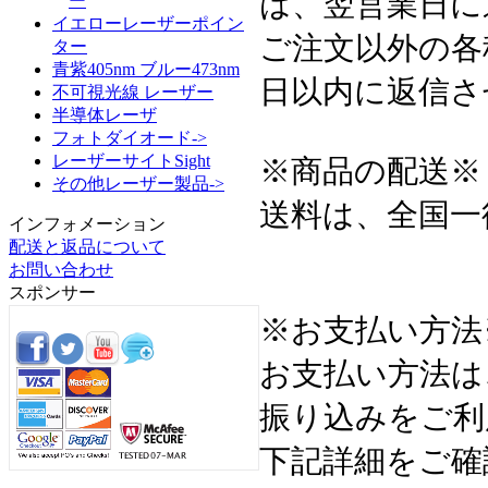
は、翌営業日に
ー
イエローレーザーポイン
ご注文以外の各
ター
青紫405nm ブルー473nm
日以内に返信さ
不可視光線 レーザー
半導体レーザ
フォトダイオード->
レーザーサイトSight
※商品の配送※
その他レーザー製品->
送料は、全国一
インフォメーション
配送と返品について
お問い合わせ
スポンサー
※お支払い方法
お支払い方法は
振り込みをご利
下記詳細をご確