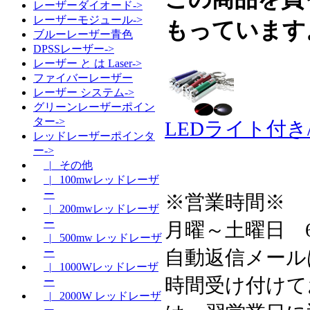
レーザーダイオード->
レーザーモジュール->
もっています
ブルーレーザー青色
DPSSレーザー->
レーザー と は Laser->
ファイバーレーザー
レーザー システム->
グリーンレーザーポイン
ター->
LEDライト付
レッドレーザーポインタ
ー->
|_ その他
|_ 100mwレッドレーザ
ー
※営業時間※
|_ 200mwレッドレーザ
ー
月曜～土曜日 6:3
|_ 500mw レッドレーザ
自動返信メール
ー
|_ 1000Wレッドレーザ
時間受け付けて
ー
|_ 2000W レッドレーザ