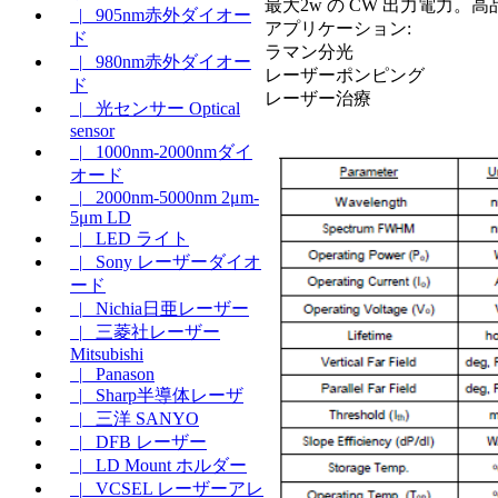
最大2w の CW 出力電力
|_ 905nm赤外ダイオー
アプリケーション:
ド
ラマン分光
|_ 980nm赤外ダイオー
レーザーポンピング
ド
レーザー治療
|_ 光センサー Optical
sensor
|_ 1000nm-2000nmダイ
オード
|_ 2000nm-5000nm 2μm-
5μm LD
|_ LED ライト
|_ Sony レーザーダイオ
ード
|_ Nichia日亜レーザー
|_ 三菱社レーザー
Mitsubishi
|_ Panason
|_ Sharp半導体レーザ
|_ 三洋 SANYO
|_ DFB レーザー
|_ LD Mount ホルダー
|_ VCSEL レーザーアレ