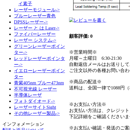
イ素子
レーザーモジュール->
ブルーレーザー青色
DPSSレーザー->
レーザー と は Laser->
ファイバーレーザー
顧客評価: 0
レーザー システム->
グリーンレーザーポイン
※営業時間※
ター->
月曜～土曜日 6:30-21:30
レッドレーザーポインタ
自動返信メールはお送りして
ー->
ご注文以外の各種お問い合わ
イエローレーザーポイン
ター
※商品の配送※
青紫405nm ブルー473nm
送料は、全国一律で1088円
不可視光線 レーザー
半導体レーザ
フォトダイオード->
※お支払い方法※
レーザーサイトSight
お支払い方法は、クレジット
その他レーザー製品->
下記詳細をご確認くださいま
インフォメーション
※お支払い確認・発送のご案