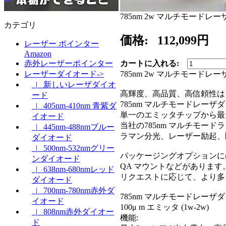
785nm 2w マルチモードレ
カテゴリ
価格:
112,099円
レーザー ポインター
Amazon
カートに入れる:
赤外レーザーポインター
785nm 2w マルチモードレ
レーザーダイオード->
|_ 新しいレーザダイオ
高輝度、高品質、高信頼性は
ード
785nm マルチモードレーザ
|_ 405nm-410nm 青紫ダ
単一のエミッタチップから最
イオード
当社の785nm マルチモード
|_ 445nm-488nmブルー
ラマン分光、レーザー励起、
ダイオード
|_ 500nm-532nmグリー
パッケージングオプションには、
ンダイオード
QA マウントなどがあります
|_ 638nm-680nmレッド
リクエストに応じて、より多
ダイオード
|_ 700nm-780nm赤外ダ
785nm マルチモードレーザ
イオード
100μ m エミッタ (1w-2w)
|_ 808nm赤外ダイオー
機能:
ド