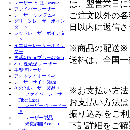
は、翌営業日に
レーザー と は Laser->
ファイバーレーザー
ご注文以外の各
レーザー システム->
グリーンレーザーポイン
日以内に返信さ
ター->
レッドレーザーポインタ
ー->
イエローレーザーポイン
※商品の配送※
ター
送料は、全国一
青紫405nm ブルー473nm
不可視光線 レーザー
半導体レーザ
フォトダイオード->
レーザーサイトSight
その他レーザー製品->
※お支払い方法
|_ ファイバーレーザー
お支払い方法は
Fiber Laser
|_ レーザーパワーメー
振り込みをご利
タ
|_ レーザー製品
下記詳細をご確
|_ 光変調器Acousto
Optic