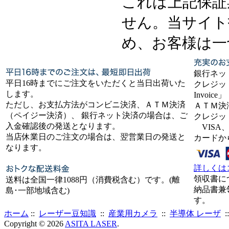
これは上記保証
せん。当サイト
め、お客様は一
銀行ネッ
平日16時までにご注文をいただくと当日出荷いた
クレジット
します。
Invoice」
ただし、お支払方法がコンビニ決済、ＡＴＭ決済
ＡＴＭ決
（ペイジー決済）、 銀行ネット決済の場合は、ご
クレジッ
入金確認後の発送となります。
VISA、
当店休業日のご注文の場合は、翌営業日の発送と
カードか
なります。
詳しくは
領収書に
送料は全国一律1088円（消費税含む）です。(離
納品書兼
島･一部地域含む)
す。
ホーム
::
レーザー豆知識
::
産業用カメラ
::
半導体 レーザ
:
Copyright © 2026
ASITA LASER
.