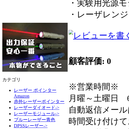
・実験用光源モ
・レーザレンジ
顧客評価: 0
カテゴリ
※営業時間※
レーザー ポインター
月曜～土曜日 6:3
Amazon
赤外レーザーポインター
自動返信メール
レーザーダイオード->
レーザーモジュール->
時間受け付けて
ブルーレーザー青色
DPSSレーザー->