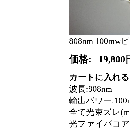
808nm 100mw
価格:
19,800
カートに入れ
波長:808nm
輸出パワー:100mw
全て光束ズレ(mrad
光ファイバコア径