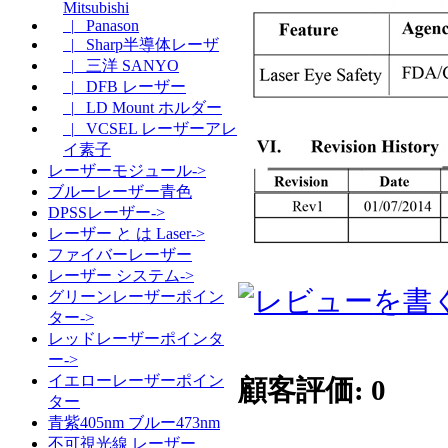
Mitsubishi
|_ Panason
|_ Sharp半導体レーザ
|_ 三洋 SANYO
|_ DFB レーザー
|_ LD Mount ホルダー
|_ VCSEL レーザーアレ
イ素子
レーザーモジュール->
ブルーレーザー青色
DPSSレーザー->
レーザー と は Laser->
ファイバーレーザー
レーザー システム->
グリーンレーザーポイン
ター->
レッドレーザーポインタ
ー->
イエローレーザーポイン
顧客評価: 0
ター
青紫405nm ブルー473nm
不可視光線 レーザー