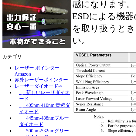
感になります。
ESDによる機
を取り扱うとき
い。
カテゴリ
レーザー ポインター
Amazon
赤外レーザーポインター
レーザーダイオード->
|_ 新しいレーザダイオ
ード
|_ 405nm-410nm 青紫ダ
イオード
|_ 445nm-488nmブルー
ダイオード
|_ 500nm-532nmグリー