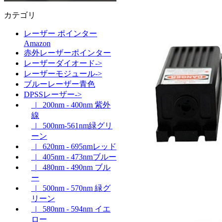
カテゴリ
レーザー ポインター
Amazon
赤外レーザーポインター
レーザーダイオード->
レーザーモジュール->
ブルーレーザー青色
DPSSレーザー->
|_ 200nm - 400nm 紫外
線
|_ 500nm-561nm緑グリ
ーン
|_ 620nm - 695nmレッド
|_ 405nm - 473nmブルー
|_ 480nm - 490nm ブル
ー
|_ 500nm - 570nm 緑グ
リーン
|_ 580nm - 594nm イエ
ロー