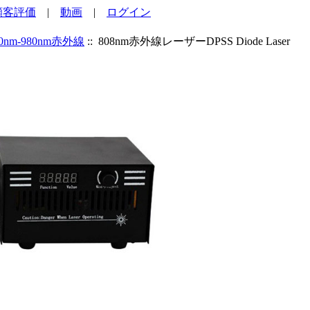
顧客評価
|
動画
|
ログイン
00nm-980nm赤外線
:: 808nm赤外線レーザーDPSS Diode Laser