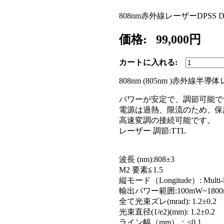
808nm赤外線レーザーDPSS Diod
価格:
99,000円
カートに入れる:
808nm (805nm )赤外線半導体レ
パワーが安定で、調節可能で
電源は過熱、限流のため、保
高速変調の接続可能です。
レーザー 調節:TTL
波長 (nm):808±3
M2 要素≦1.5
縦モード（Longitude）: Multi-lo
輸出パワー範囲:100mW~1800
全て光束ズレ(mrad): 1.2±0.2
光束直径(1/e2)(mm): 1.2±0.2
ライン幅（mm）：<0.1