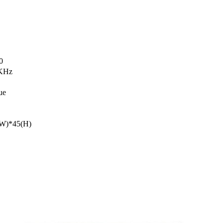
0
KHz
ue
)*45(H)