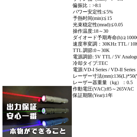
偏振比：>8:1
パワー安定性:≦5%
予熱时间(min):≦15
光束稳定性(mrad):≦0.05
操作温度:18～30
ダイオード予期寿命(h):≧1000
速度率変調：30KHz TTL / 10
TTL 調節:0～30K
電源調節: 5V TTL / 5V Analog
冷却タイプ:TEC
電源:VD-I Series / VD-II Series
レーザー寸法(mm):136(L)*50(W
レーザー器重量（kg）：0.5
作動電圧(VAC):85～265VAC
保証期限(Year):1年