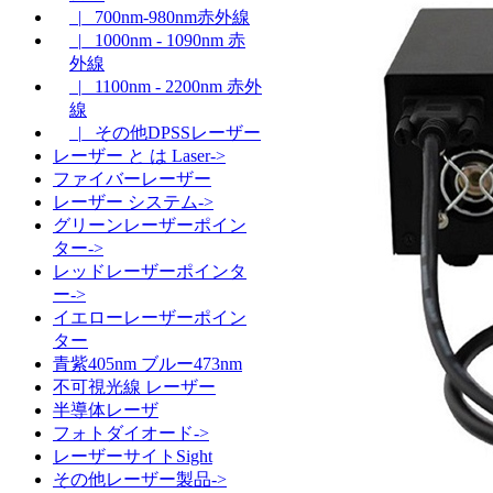
|_ 700nm-980nm赤外線
|_ 1000nm - 1090nm 赤
外線
|_ 1100nm - 2200nm 赤外
線
|_ その他DPSSレーザー
レーザー と は Laser->
ファイバーレーザー
レーザー システム->
グリーンレーザーポイン
ター->
レッドレーザーポインタ
ー->
イエローレーザーポイン
ター
青紫405nm ブルー473nm
不可視光線 レーザー
半導体レーザ
フォトダイオード->
レーザーサイトSight
その他レーザー製品->