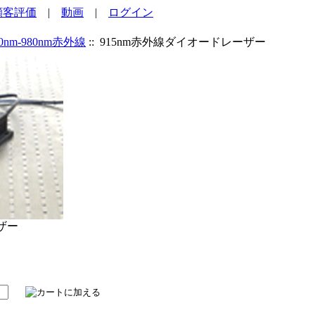
顧客評価
|
動画
|
ログイン
00nm-980nm赤外線
:: 915nm赤外線ダイオードレーザー
ザー