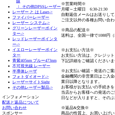
線
※営業時間※
|_ その他DPSSレーザー
月曜～土曜日 6:30-21:30
レーザー と は Laser->
自動返信メールはお送りして
ファイバーレーザー
ご注文以外の各種お問い合わ
レーザー システム->
グリーンレーザーポイン
※商品の配送※
ター->
送料は、全国一律で1088円
レッドレーザーポインタ
ー->
イエローレーザーポイン
※お支払い方法※
ター
お支払い方法は、クレジット
青紫405nm ブルー473nm
下記詳細をご確認くださいま
不可視光線 レーザー
※お支払い確認・発送のご案
半導体レーザ
金融機関の非営業日はご入金
フォトダイオード->
業日以降となります。
レーザーサイトSight
お客様がお支払いの手続きを
その他レーザー製品->
当店からお客様への発送のご
インフォメーション
日などが入りますと、そのぶ
配送と返品について
※返品&交換※
お問い合わせ
商品の性質上、お買い上げい
スポンサー