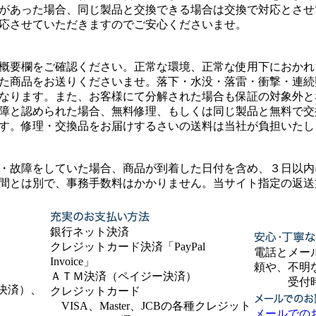
があった場合、同じ製品と交換できる場合は交換で対応とさせ
応させていただきますのでご安心くださいませ。
概要欄をご確認ください。正常な環境、正常な使用下におかれ
た商品をお送りくださいませ。落下・水没・落雷・衝撃・連続
なります。また、お客様にて分解された場合も保証の対象外と
障と認められた場合、無料修理、もしくは同じ製品と無料で交
す。修理・交換品をお届けするさいの送料は当社が負担いたし
・故障をしていた場合、商品が到着した日付を含め、３日以内
間とは別で、事務手数料はかかりません。当サイト指定の返送
銀行ネット決済
クレジットカード決済「PayPal
電話とメー
Invoice」
頼や、不明
ＡＴＭ決済（ペイジー決済）
受付時間 9
決済）、
クレジットカード
VISA、Master、JCBの各種クレジット
メールでの