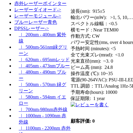
赤外レーザーポインター
レーザーダイオード->
波長(nm): 915±5
レーザーモジュール->
輸出パワー(mW): >1, 5, 10,…,
ブルーレーザー青色
スペクトル線幅：<0.5
DPSSレーザー->
横モード : Near TEM00
|_ 200nm - 400nm 紫外
作動方式: CW
線
パワー安定性(rms, over 4 hours
|_ 500nm-561nm緑グリ
予熱时间 (minutes): <5
ーン
全て光束ズレ(mrad): <1.0
|_ 620nm - 695nmレッド
光束直径(mm): ~3. 0
|_ 405nm - 473nmブルー
ビーム高 (mm): 24.8
|_ 480nm - 490nm ブル
操作温度 (℃): 10~35
ー
電源(90-264VAC): PSU-III-LED
|_ 500nm - 570nm 緑グ
TTL 調節：TTL/Analog 1Hz-5KH
リーン
予期寿命(hours): 10000
|_ 580nm - 594nm イエ
保証期限: 1 year
ロー
|_ 700nm-980nm赤外線
|_ 1000nm - 1090nm 赤
顧客評価: 0
外線
|_ 1100nm - 2200nm 赤外