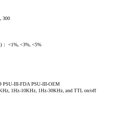
 300
)： <1%, <3%, <5%
 PSU-III-FDA PSU-III-OEM
z, 1Hz-10KHz, 1Hz-30KHz, and TTL on/off