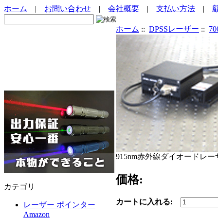
ホーム
|
お問い合わせ
|
会社概要
|
支払い方法
|
ホーム
::
DPSSレーザー
::
7
915nm赤外線ダイオードレー
価格:
カテゴリ
カートに入れる:
レーザー ポインター
Amazon