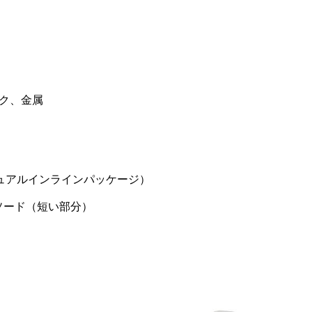
ク、金属
デュアルインラインパッケージ）
ソード（短い部分）