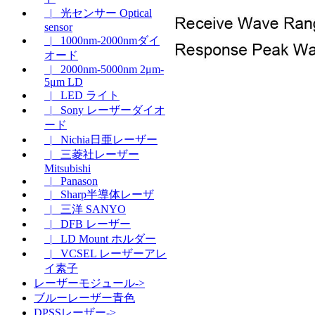
|_ 光センサー Optical
sensor
|_ 1000nm-2000nmダイ
オード
|_ 2000nm-5000nm 2μm-
5μm LD
|_ LED ライト
|_ Sony レーザーダイオ
ード
|_ Nichia日亜レーザー
|_ 三菱社レーザー
Mitsubishi
|_ Panason
|_ Sharp半導体レーザ
|_ 三洋 SANYO
|_ DFB レーザー
|_ LD Mount ホルダー
|_ VCSEL レーザーアレ
イ素子
レーザーモジュール->
ブルーレーザー青色
DPSSレーザー->