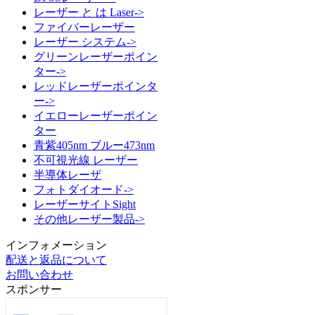
レーザー と は Laser->
ファイバーレーザー
レーザー システム->
グリーンレーザーポイン
ター->
レッドレーザーポインタ
ー->
イエローレーザーポイン
ター
青紫405nm ブルー473nm
不可視光線 レーザー
半導体レーザ
フォトダイオード->
レーザーサイトSight
その他レーザー製品->
インフォメーション
配送と返品について
お問い合わせ
スポンサー