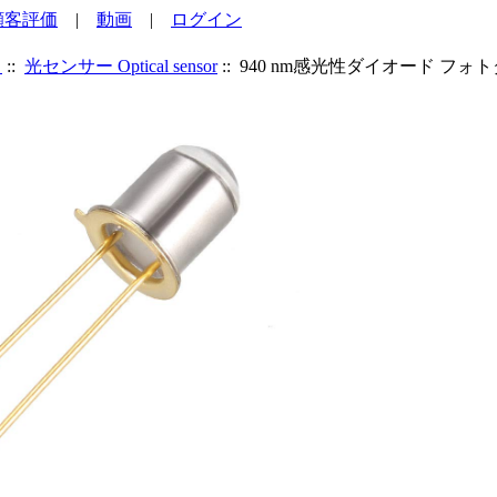
顧客評価
|
動画
|
ログイン
ド
::
光センサー Optical sensor
:: 940 nm感光性ダイオード 