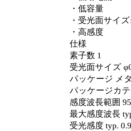
・低容量
・受光面サイズ: φ
・高感度
仕様
素子数
1
受光面サイズ
φ
パッケージ
メ
パッケージカテ
感度波長範囲
9
最大感度波長 typ
受光感度 typ.
0.