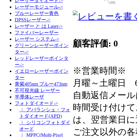
レーザーダイオード->
レーザーモジュール->
ブルーレーザー青色
DPSSレーザー->
レーザー と は Laser->
ファイバーレーザー
レーザー システム->
顧客評価: 0
グリーンレーザーポイン
ター->
レッドレーザーポインタ
ー->
※営業時間※
イエローレーザーポイン
ター
月曜～土曜日 6:3
青紫405nm ブルー473nm
不可視光線 レーザー
自動返信メール
半導体レーザ
フォトダイオード->
時間受け付けて
|_ アバランシェ・フォ
トダイオード(APD)
は、翌営業日に
|_ シリコンフォトダイ
オード
ご注文以外の各
|_ MPPC(Multi-Pixel