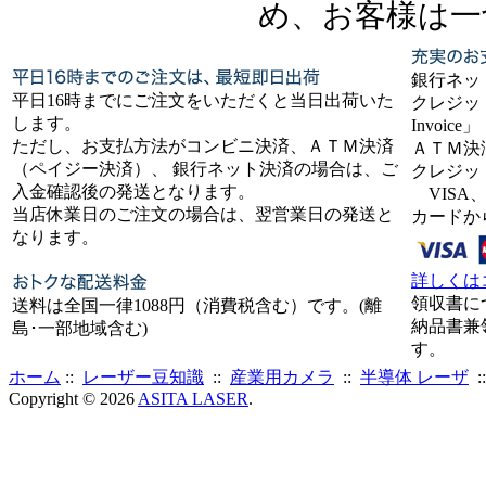
め、お客様は一
銀行ネッ
平日16時までにご注文をいただくと当日出荷いた
クレジット
します。
Invoice」
ただし、お支払方法がコンビニ決済、ＡＴＭ決済
ＡＴＭ決
（ペイジー決済）、 銀行ネット決済の場合は、ご
クレジッ
入金確認後の発送となります。
VISA、
当店休業日のご注文の場合は、翌営業日の発送と
カードか
なります。
詳しくは
領収書に
送料は全国一律1088円（消費税含む）です。(離
納品書兼
島･一部地域含む)
す。
ホーム
::
レーザー豆知識
::
産業用カメラ
::
半導体 レーザ
:
Copyright © 2026
ASITA LASER
.