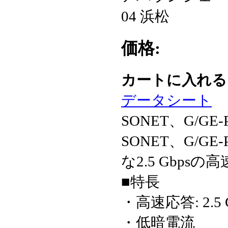
04 浜松
価格:
カートに入れ
データシート
SONET、G/G
SONET、G/
な2.5 Gbp
■特長
・高速応答: 2.5 
・低暗電流