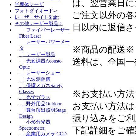
は、翌営業日に
半導体レーザ
フォトダイオード->
ご注文以外の各
レーザーサイトSight
その他レーザー製品->
日以内に返信さ
|_ ファイバーレーザー
Fiber Laser
|_ レーザーパワーメー
※商品の配送※
タ
|_ レーザー製品
送料は、全国一
|_ 光変調器Acousto
Optic
|_ レーザーショー
|_ 光波測距儀
|_ 保護メガネSafety
※お支払い方法
Glasses
|_ 光学ガラス
お支払い方法は
|_ 野外用品Outdoor
|_ 舞台演出照明Stage
振り込みをご利
Design
|_ 小形分光器
下記詳細をご確
Spectrometer
|_ 産業用カメラ CCD