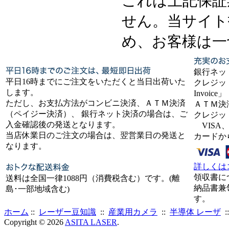
これは上記保証
せん。当サイト
め、お客様は一
銀行ネッ
平日16時までにご注文をいただくと当日出荷いた
クレジット
します。
Invoice」
ただし、お支払方法がコンビニ決済、ＡＴＭ決済
ＡＴＭ決
（ペイジー決済）、 銀行ネット決済の場合は、ご
クレジッ
入金確認後の発送となります。
VISA、
当店休業日のご注文の場合は、翌営業日の発送と
カードか
なります。
詳しくは
領収書に
送料は全国一律1088円（消費税含む）です。(離
納品書兼
島･一部地域含む)
す。
ホーム
::
レーザー豆知識
::
産業用カメラ
::
半導体 レーザ
:
Copyright © 2026
ASITA LASER
.