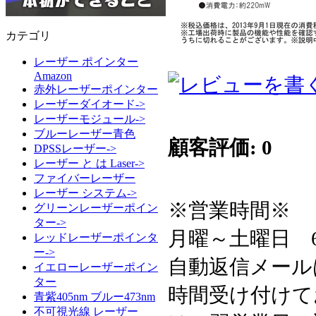
カテゴリ
レーザー ポインター
Amazon
赤外レーザーポインター
レーザーダイオード->
レーザーモジュール->
ブルーレーザー青色
顧客評価: 0
DPSSレーザー->
レーザー と は Laser->
ファイバーレーザー
レーザー システム->
※営業時間※
グリーンレーザーポイン
ター->
月曜～土曜日 6:3
レッドレーザーポインタ
ー->
自動返信メール
イエローレーザーポイン
ター
時間受け付けて
青紫405nm ブルー473nm
不可視光線 レーザー