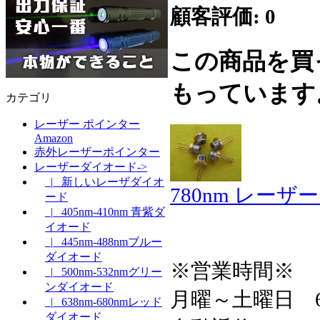
顧客評価: 0
この商品を買
もっています
カテゴリ
レーザー ポインター
Amazon
赤外レーザーポインター
レーザーダイオード->
|_ 新しいレーザダイオ
780nm レー
ード
|_ 405nm-410nm 青紫ダ
イオード
|_ 445nm-488nmブルー
ダイオード
※営業時間※
|_ 500nm-532nmグリー
ンダイオード
月曜～土曜日 6:3
|_ 638nm-680nmレッド
ダイオード