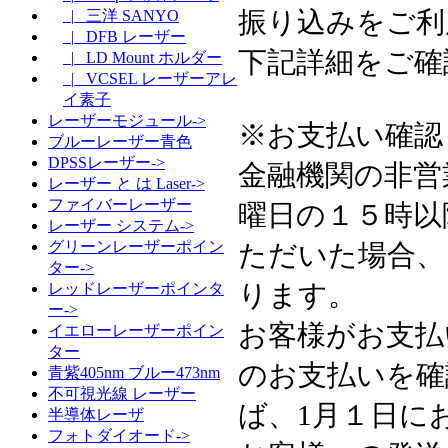
振り込みをご利
|_ 三洋 SANYO
|_ DFB レーザー
下記詳細をご確
|_ LD Mount ホルダー
|_ VCSEL レーザーアレ
イ素子
レーザーモジュール->
※お支払い確認
ブルーレーザー青色
DPSSレーザー->
金融機関の非営
レーザー と は Laser->
ファイバーレーザー
曜日の１５時以
レーザー システム->
グリーンレーザーポイン
ただいた場合、
ター->
ります。
レッドレーザーポインタ
ー->
お客様がお支払
イエローレーザーポイン
ター
のお支払いを確
青紫405nm ブルー473nm
不可視光線 レーザー
ば、1月１日に
半導体レーザ
フォトダイオード->