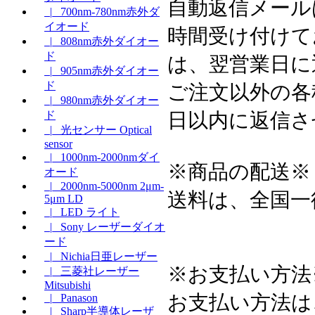
自動返信メール
|_ 700nm-780nm赤外ダ
イオード
時間受け付けて
|_ 808nm赤外ダイオー
ド
は、翌営業日に
|_ 905nm赤外ダイオー
ド
ご注文以外の各
|_ 980nm赤外ダイオー
日以内に返信さ
ド
|_ 光センサー Optical
sensor
|_ 1000nm-2000nmダイ
※商品の配送※
オード
|_ 2000nm-5000nm 2μm-
送料は、全国一
5μm LD
|_ LED ライト
|_ Sony レーザーダイオ
ード
|_ Nichia日亜レーザー
※お支払い方法
|_ 三菱社レーザー
Mitsubishi
お支払い方法は
|_ Panason
|_ Sharp半導体レーザ