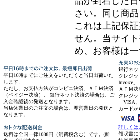
品が到着した日
さい。同じ商品
これは上記保証
せん。当サイト
め、お客様は一
銀行ネッ
平日16時までにご注文をいただくと当日出荷いた
クレジット
します。
Invoice」
ただし、お支払方法がコンビニ決済、ＡＴＭ決済
ＡＴＭ決
（ペイジー決済）、 銀行ネット決済の場合は、ご
クレジッ
入金確認後の発送となります。
VISA、
当店休業日のご注文の場合は、翌営業日の発送と
カードか
なります。
詳しくは
領収書に
送料は全国一律1088円（消費税含む）です。(離