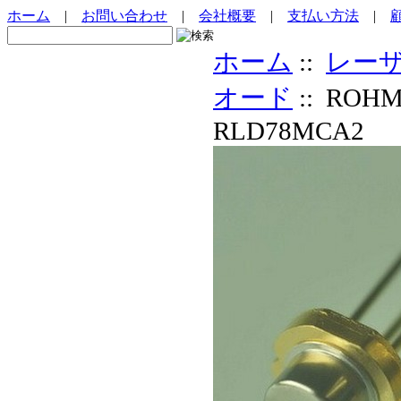
ホーム
|
お問い合わせ
|
会社概要
|
支払い方法
|
ホーム
::
レー
オード
:: RO
RLD78MCA2