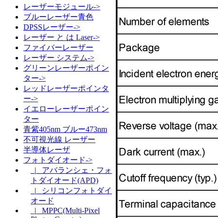
レーザーモジュール->
ブルーレーザー青色
DPSSレーザー->
レーザー と は Laser->
ファイバーレーザー
レーザー システム->
グリーンレーザーポイン
ター->
レッドレーザーポインタ
ー->
イエローレーザーポイン
ター
青紫405nm ブルー473nm
不可視光線 レーザー
半導体レーザ
フォトダイオード->
|_ アバランシェ・フォ
トダイオード(APD)
|_ シリコンフォトダイ
オード
|_ MPPC(Multi-Pixel