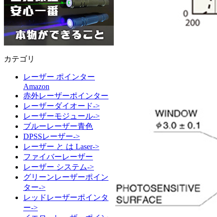
カテゴリ
レーザー ポインター
Amazon
赤外レーザーポインター
レーザーダイオード->
レーザーモジュール->
ブルーレーザー青色
DPSSレーザー->
レーザー と は Laser->
ファイバーレーザー
レーザー システム->
グリーンレーザーポイン
ター->
レッドレーザーポインタ
ー->