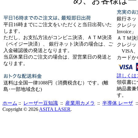
め、お客様は一
銀行ネッ
平日16時までにご注文をいただくと当日出荷いた
クレジット
します。
Invoice」
ただし、お支払方法がコンビニ決済、ＡＴＭ決済
ＡＴＭ決
（ペイジー決済）、 銀行ネット決済の場合は、ご
クレジッ
入金確認後の発送となります。
VISA、
当店休業日のご注文の場合は、翌営業日の発送と
カードか
なります。
詳しくは
領収書に
送料は全国一律1088円（消費税含む）です。(離
納品書兼
島･一部地域含む)
す。
ホーム
::
レーザー豆知識
::
産業用カメラ
::
半導体 レーザ
:
Copyright © 2026
ASITA LASER
.