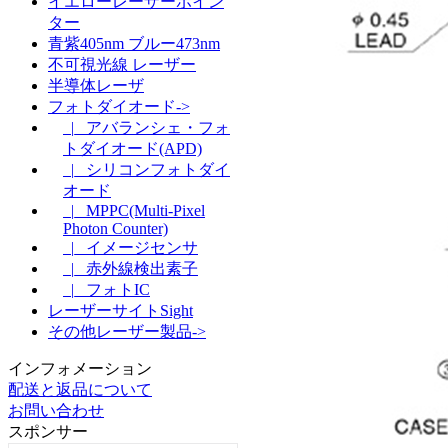
イエローレーザーポイン
ター
青紫405nm ブルー473nm
不可視光線 レーザー
半導体レーザ
フォトダイオード->
|_ アバランシェ・フォ
トダイオード(APD)
|_ シリコンフォトダイ
オード
|_ MPPC(Multi-Pixel
Photon Counter)
|_ イメージセンサ
|_ 赤外線検出素子
|_ フォトIC
レーザーサイトSight
その他レーザー製品->
インフォメーション
配送と返品について
お問い合わせ
スポンサー