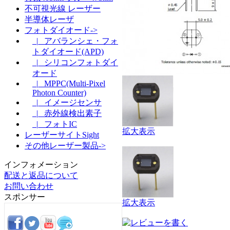
不可視光線 レーザー
半導体レーザ
フォトダイオード->
|_ アバランシェ・フォ
トダイオード(APD)
|_ シリコンフォトダイ
オード
|_ MPPC(Multi-Pixel
Photon Counter)
|_ イメージセンサ
|_ 赤外線検出素子
|_ フォトIC
拡大表示
レーザーサイトSight
その他レーザー製品->
インフォメーション
配送と返品について
お問い合わせ
スポンサー
拡大表示