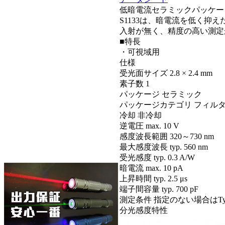
低暗電流セラミックパッケー
S1133は、暗電流を低く
入射が無く、精度の高い測定
■特長
・可視域用
仕様
受光面サイズ
2.8 × 2.4 mm
素子数
1
パッケージ
セラミック
パッケージカテゴリ
フィル
冷却
非冷却
逆電圧 max.
10 V
感度波長範囲
320～730 nm
最大感度波長 typ.
560 nm
受光感度 typ.
0.3 A/W
暗電流 max.
10 pA
上昇時間 typ.
2.5 μs
端子間容量 typ.
700 pF
測定条件
指定のない場合はTyp. T
分光感度特性