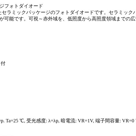
ジフォトダイオード
抑えたセラミックパッケージのフォトダイオードです。セラミッ
が可能です。可視～赤外域を、低照度から高照度領域までの広
タ付
a=25 ℃, 受光感度: λ=λp, 暗電流: VR=1V, 端子間容量: VR=0 V, 