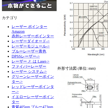
カテゴリ
レーザー ポインター
Amazon
赤外レーザーポインター
レーザーダイオード->
レーザーモジュール->
ブルーレーザー青色
DPSSレーザー->
レーザー と は Laser->
ファイバーレーザー
外形寸法図 (単位: mm)
レーザー システム->
グリーンレーザーポイン
ター->
レッドレーザーポインタ
ー->
イエローレーザーポイン
ター
青紫405nm ブルー473nm