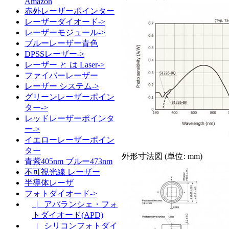
Amazon
赤外レーザーポインター
レーザーダイオード->
レーザーモジュール->
ブルーレーザー青色
DPSSレーザー->
レーザー と は Laser->
ファイバーレーザー
レーザー システム->
グリーンレーザーポイン
ター->
レッドレーザーポインタ
ー->
イエローレーザーポイン
ター
外形寸法図 (単位: mm)
青紫405nm ブルー473nm
不可視光線 レーザー
半導体レーザ
フォトダイオード->
|_ アバランシェ・フォ
トダイオード(APD)
|_ シリコンフォトダイ