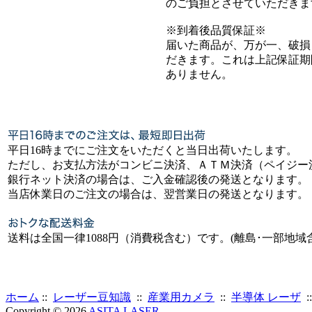
のご負担とさせていただきま
※到着後品質保証※
届いた商品が、万が一、破損
だきます。これは上記保証期
ありません。
平日16時までにご注文をいただくと当日出荷いたします。
ただし、お支払方法がコンビニ決済、ＡＴＭ決済（ペイジー
銀行ネット決済の場合は、ご入金確認後の発送となります。
当店休業日のご注文の場合は、翌営業日の発送となります。
送料は全国一律1088円（消費税含む）です。(離島･一部地域
ホーム
::
レーザー豆知識
::
産業用カメラ
::
半導体 レーザ
:
Copyright © 2026
ASITA LASER
.