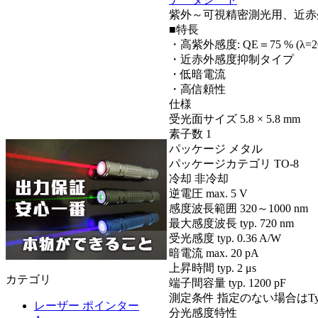
紫外～可視精密測光用、近赤
■特長
・高紫外感度: QE＝75 % (λ=20
・近赤外感度抑制タイプ
・低暗電流
・高信頼性
仕様
受光面サイズ
5.8 × 5.8 mm
素子数
1
パッケージ
メタル
パッケージカテゴリ
TO-8
冷却
非冷却
逆電圧 max.
5 V
感度波長範囲
320～1000 nm
最大感度波長 typ.
720 nm
受光感度 typ.
0.36 A/W
暗電流 max.
20 pA
上昇時間 typ.
2 μs
カテゴリ
端子間容量 typ.
1200 pF
測定条件
指定のない場合はTyp. T
レーザー ポインター
分光感度特性