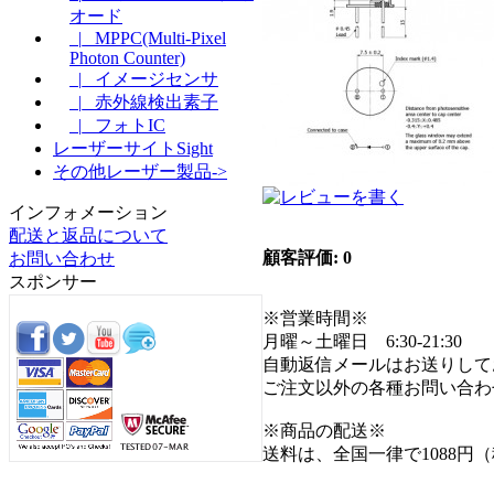
オード
|_ MPPC(Multi-Pixel
Photon Counter)
|_ イメージセンサ
|_ 赤外線検出素子
|_ フォトIC
レーザーサイトSight
その他レーザー製品->
インフォメーション
配送と返品について
顧客評価: 0
お問い合わせ
スポンサー
※営業時間※
月曜～土曜日 6:30-21:30
自動返信メールはお送りして
ご注文以外の各種お問い合わ
※商品の配送※
送料は、全国一律で1088円