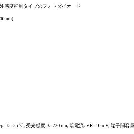
外感度抑制タイプのフォトダイオード
0 nm)
a=25 ℃, 受光感度: λ=720 nm, 暗電流: VR=10 mV, 端子間容量: VR