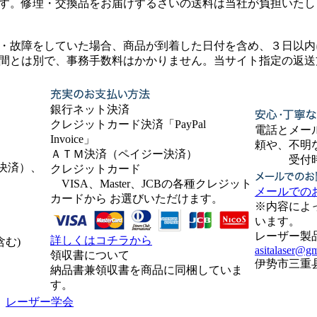
す。修理・交換品をお届けするさいの送料は当社が負担いたし
・故障をしていた場合、商品が到着した日付を含め、３日以内
間とは別で、事務手数料はかかりません。当サイト指定の返送
銀行ネット決済
クレジットカード決済「PayPal
電話とメー
Invoice」
頼や、不明
ＡＴＭ決済（ペイジー決済）
受付時間 9
決済）、
クレジットカード
VISA、Master、JCBの各種クレジット
メールでの
カードから お選びいただけます。
※内容によ
います。
レーザー製
詳しくはコチラから
含む)
asitalaser@g
領収書について
伊势市三重县，
納品書兼領収書を商品に同梱していま
す。
:
レーザー学会