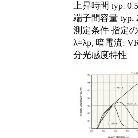
上昇時間 typ.
0.
端子間容量 typ.
測定条件
指定のな
λ=λp, 暗電流: VR
分光感度特性