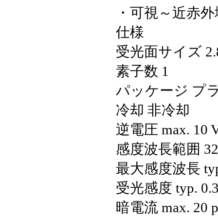
・可視～近赤外
仕様
受光面サイズ
2
素子数
1
パッケージ
プ
冷却
非冷却
逆電圧 max.
10 
感度波長範囲
3
最大感度波長 typ
受光感度 typ.
0.
暗電流 max.
20 