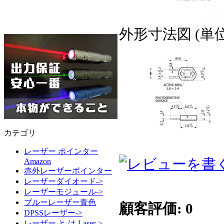
外形寸法図 (単位:
カテゴリ
レーザー ポインター
Amazon
赤外レーザーポインター
レーザーダイオード->
レーザーモジュール->
ブルーレーザー青色
顧客評価: 0
DPSSレーザー->
レーザー と は Laser->