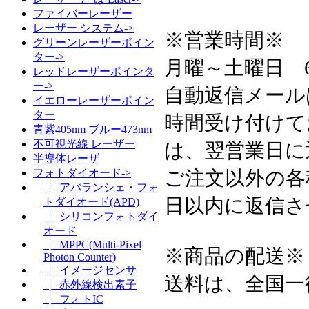
ファイバーレーザー
レーザー システム->
※営業時間※
グリーンレーザーポイン
ター->
月曜～土曜日 6:3
レッドレーザーポインタ
ー->
自動返信メール
イエローレーザーポイン
ター
時間受け付けて
青紫405nm ブルー473nm
不可視光線 レーザー
は、翌営業日に
半導体レーザ
ご注文以外の各
フォトダイオード->
|_ アバランシェ・フォ
日以内に返信さ
トダイオード(APD)
|_ シリコンフォトダイ
オード
|_ MPPC(Multi-Pixel
※商品の配送※
Photon Counter)
|_ イメージセンサ
送料は、全国一
|_ 赤外線検出素子
|_ フォトIC