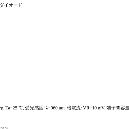
ダイオード
a=25 ℃, 受光感度: λ=960 nm, 暗電流: VR=10 mV, 端子間容量: VR