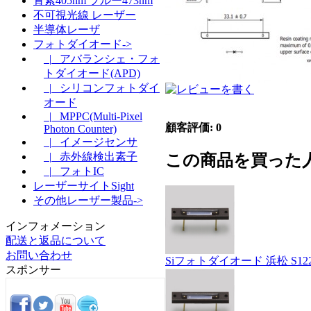
青紫405nm ブルー473nm
不可視光線 レーザー
半導体レーザ
フォトダイオード->
|_ アバランシェ・フォ
トダイオード(APD)
|_ シリコンフォトダイ
オード
|_ MPPC(Multi-Pixel
顧客評価: 0
Photon Counter)
|_ イメージセンサ
|_ 赤外線検出素子
この商品を買った
|_ フォトIC
レーザーサイトSight
その他レーザー製品->
インフォメーション
配送と返品について
お問い合わせ
Siフォトダイオード 浜松 S1227
スポンサー