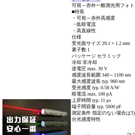
可視～赤外一般測光用フォト
■特長
・可視～赤外高感度
・低暗電流
・高直線性
仕様
受光面サイズ
29.1 × 1.2 mm
素子数
1
パッケージ
セラミック
冷却
非冷却
逆電圧 max.
30 V
感度波長範囲
340～1100 nm
最大感度波長 typ.
960 nm
受光感度 typ.
0.58 A/W
暗電流 max.
100 pA
上昇時間 typ.
11 μs
端子間容量 typ.
5000 pF
測定条件
指定のない場合はTyp. T
分光感度特性