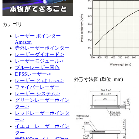
カテゴリ
レーザー ポインター
Amazon
赤外レーザーポインター
レーザーダイオード->
レーザーモジュール->
ブルーレーザー青色
DPSSレーザー->
外形寸法図 (単位: mm)
レーザー と は Laser->
ファイバーレーザー
レーザー システム->
グリーンレーザーポイン
ター->
レッドレーザーポインタ
ー->
イエローレーザーポイン
ター