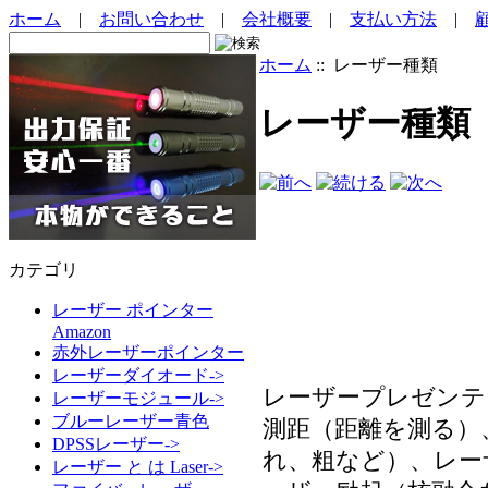
ホーム
|
お問い合わせ
|
会社概要
|
支払い方法
|
ホーム
:: レーザー種類
レーザー種類
カテゴリ
レーザー ポインター
Amazon
赤外レーザーポインター
レーザーダイオード->
レーザープレゼンテ
レーザーモジュール->
ブルーレーザー青色
測距（距離を測る）
DPSSレーザー->
れ、粗など）、レー
レーザー と は Laser->