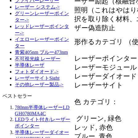
ーザー励起（核融合
ファイバーレーザー
レーザー システム->
照明（これはやはり
グリーンレーザーポイン
択を取り除く材料、
ター->
レッドレーザーポインタ
ザー偽造防止
ー->
イエローレーザーポイン
形作るカテゴリ （
ター
青紫405nm ブルー473nm
レーザーポインター
不可視光線 レーザー
半導体レーザ
レーザーモジュール
フォトダイオード->
レーザーダイオード
レーザーサイトSight
レーザーサイト
その他レーザー製品->
ベストセラー
色 カテゴリ：
780nm半導体レーザーLD
GH0780MA4C
グリーン, 緑色
LEDライト付き/レーザー
ポインター
レッド, 赤色
半導体レーザーダイオー
ブルー, 青色