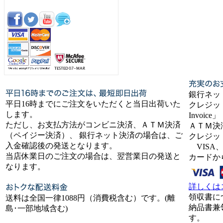
銀行ネッ
平日16時までにご注文をいただくと当日出荷いた
クレジット
します。
Invoice」
ただし、お支払方法がコンビニ決済、ＡＴＭ決済
ＡＴＭ決
（ペイジー決済）、 銀行ネット決済の場合は、ご
クレジッ
入金確認後の発送となります。
VISA、
当店休業日のご注文の場合は、翌営業日の発送と
カードか
なります。
詳しくは
領収書に
送料は全国一律1088円（消費税含む）です。(離
納品書兼
島･一部地域含む)
す。