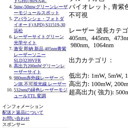
ドGH0780NA4C
バイオレット, 青紫
5mw-50mwグリーンレーザ
ーモジュールスポット
不可視
アバランシェ・フォトダ
イオード(APD) S11519-30
レーザー 波長カテ
浜松
レーザーサイトグリーン
405nm, 445nm, 473n
光学サイト
980nm, 1064nm
激安 即納 新品 405nm青紫
レーザーソニー
出力カテゴリ：
SLD3239VFR
高出力200mWグリーンレ
ーザーサイト
低出力: 1mW, 5mW, 
980nm赤外線レーザー ペ
高出力: 100mW, 200
ンIR 不可視光線 レーザー
532nmの緑色レーザーモジ
超高出力( 強力): 500mW
ュールTTL 変調
インフォメーション
配送と返品について
お問い合わせ
スポンサー