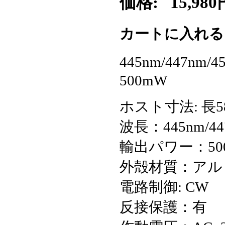
価格:
15,980
カートに入れ
445nm/447
500mW
ホスト寸法: 長58
波長：445nm/44
輸出パワー：50
外殻材質：アル
電路制御: CW
反接保護：有