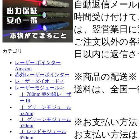
自動返信メール
時間受け付けて
は、翌営業日に
ご注文以外の各
カテゴリ
日以内に返信さ
レーザー ポインター
Amazon
※商品の配送※
赤外レーザーポインター
レーザーダイオード->
送料は、全国一
レーザーモジュール->
|_ 780nm 赤外線レーザ
ー IR
|_ グリーンモジュール
532nm
|_ グリーンモジュール
※お支払い方法
520nm
|_ レッドモジュール
お支払い方法は
650nm