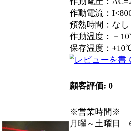
作動電圧：AC=2
作動電流：I<80
預熱時間：なし
作動温度：－10
保存温度：+10
顧客評価: 0
※営業時間※
月曜～土曜日 6:3