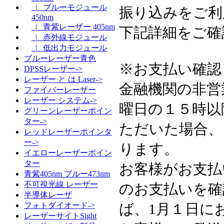
|_ ブルーモジュール
振り込みをご利
450nm
|_ 青紫レーザー 405nm
下記詳細をご確
|_ 赤外線モジュール
|_ 低出力モジュール
ブルーレーザー青色
※お支払い確認
DPSSレーザー->
レーザー と は Laser->
金融機関の非営
ファイバーレーザー
レーザー システム->
曜日の１５時以
グリーンレーザーポイン
ター->
ただいた場合、
レッドレーザーポインタ
ー->
ります。
イエローレーザーポイン
ター
お客様がお支払
青紫405nm ブルー473nm
不可視光線 レーザー
のお支払いを確
半導体レーザ
ば、1月１日に
フォトダイオード->
レーザーサイトSight