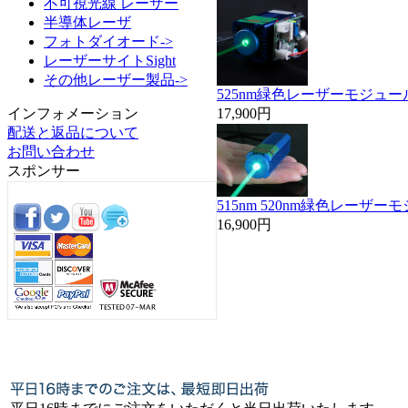
不可視光線 レーザー
半導体レーザ
フォトダイオード->
レーザーサイトSight
その他レーザー製品->
525nm緑色レーザーモジュール
17,900円
インフォメーション
配送と返品について
お問い合わせ
スポンサー
515nm 520nm緑色レーザー
16,900円