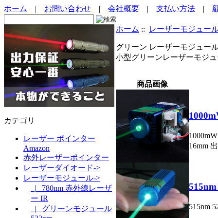
ホーム
|
お問い合わせ
|
会社概要
|
支払い方法
|
ホーム
::
レーザーモジュー
グリーン レーザーモジュール（515
小型グリーンレーザーモジュール
商品画像
100
カテゴリ
1000m
レーザー ポインター
16mm 出
Amazon
赤外レーザーポインター
レーザーダイオード->
レーザーモジュール->
515n
|_ 780nm 赤外線レーザ
ー IR
515nm
|_ グリーンモジュール