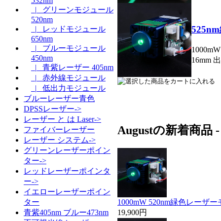
532nm
|_ グリーンモジュール
520nm
525
|_ レッドモジュール
650nm
|_ ブルーモジュール
1000m
450nm
16mm 出
|_ 青紫レーザー 405nm
|_ 赤外線モジュール
|_ 低出力モジュール
ブルーレーザー青色
DPSSレーザー->
レーザー と は Laser->
Augustの新着商品
ファイバーレーザー
レーザー システム->
グリーンレーザーポイン
ター->
レッドレーザーポインタ
ー->
イエローレーザーポイン
1000mW 520nm緑色レーザ
ター
19,900円
青紫405nm ブルー473nm