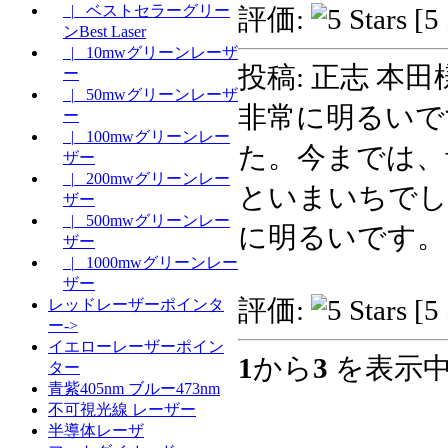
|_ ベストセラーグリー
評価:
[5 
ンBest Laser
|_ 10mwグリーンレーザ
投稿: 正志 本田
ー
|_ 50mwグリーンレーザ
非常に明るいで
ー
|_ 100mwグリーンレー
た。今までは、
ザー
|_ 200mwグリーンレー
といまいちでし
ザー
|_ 500mwグリーンレー
に明るいです。
ザー
|_ 1000mwグリーンレー
ザー
評価:
[5 
レッドレーザーポインタ
ー->
イエローレーザーポイン
1
から
3
を表示中
ター
青紫405nm ブルー473nm
不可視光線 レーザー
半導体レーザ