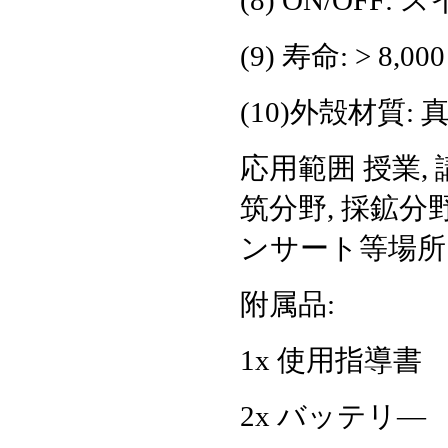
(8) ON/OFF:
(9) 寿命: > 8,000
(10)外殻材質: 
応用範囲 授業,
筑分野, 採鉱分野 
ンサート等場所
附属品:
1x 使用指導書
2x バッテリ―