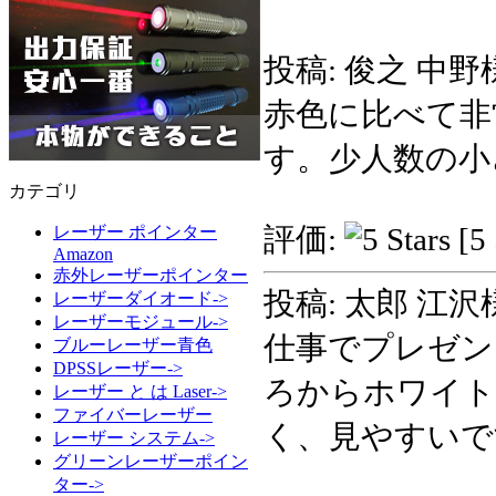
投稿: 俊之 中野
赤色に比べて非
す。少人数の小
カテゴリ
評価:
[5 
レーザー ポインター
Amazon
赤外レーザーポインター
投稿: 太郎 江沢
レーザーダイオード->
レーザーモジュール->
仕事でプレゼン
ブルーレーザー青色
DPSSレーザー->
ろからホワイト
レーザー と は Laser->
ファイバーレーザー
く、見やすいで
レーザー システム->
グリーンレーザーポイン
ター->