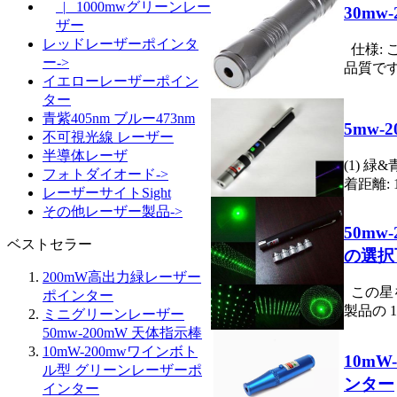
|_ 1000mwグリーンレー
30m
ザー
レッドレーザーポインタ
仕様:
ー->
品質です。
イエローレーザーポイン
ター
青紫405nm ブルー473nm
5mw
不可視光線 レーザー
半導体レーザ
(1) 緑
フォトダイオード->
着距離: 10
レーザーサイトSight
その他レーザー製品->
50m
ベストセラー
の選択
200mW高出力緑レーザー
この星
ポインター
製品の 1.
ミニグリーンレーザー
50mw-200mW 天体指示棒
10mW-200mwワインボト
10m
ル型 グリーンレーザーポ
ンター
インター