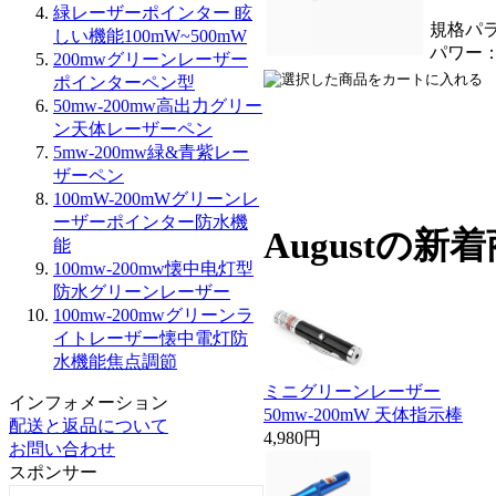
緑レーザーポインター 眩
規格パラメ
しい機能100mW~500mW
パワー：10
200mwグリーンレーザー
ポインターペン型
50mw-200mw高出力グリー
ン天体レーザーペン
5mw-200mw緑&青紫レー
ザーペン
100mW-200mWグリーンレ
ーザーポインター防水機
Augustの
能
100mw-200mw懐中电灯型
防水グリーンレーザー
100mw-200mwグリーンラ
イトレーザー懐中電灯防
水機能焦点調節
ミニグリーンレーザー
インフォメーション
50mw-200mW 天体指示棒
配送と返品について
4,980円
お問い合わせ
スポンサー