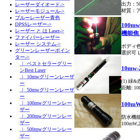
出力：5
レーザーダイオード->
材質：アル
レーザーモジュール->
ブルーレーザー青色
DPSSレーザー->
100
レーザー と は Laser->
機能焦
ファイバーレーザー
レーザー システム->
ボディ色: 
グリーンレーザーポイン
選択可 レー
ター->
|_ ベストセラーグリー
10mw
ンBest Laser
|_ 10mwグリーンレーザ
(1) 緑
ー
距離: 100
|_ 50mwグリーンレーザ
ー
|_ 100mwグリーンレー
100
ザー
|_ 200mwグリーンレー
防水機能
ザー
100mW,
|_ 500mwグリーンレー
ザー