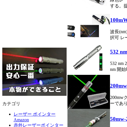
する。提
100
波長(nm)
択可 レーザ
532
532 n
nm 開始
200
200m
ーであり
カテゴリ
レーザー ポインター
50m
Amazon
赤外レーザーポインター