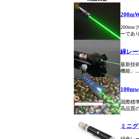
200
200m
ーであり
緑レー
最新技術
機能」...
100
国際標
高品質の
ミニグ
緑色レ