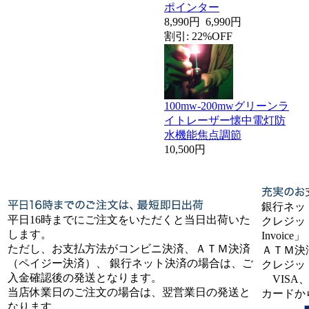
ポインター
8,990円
6,990円
割引: 22%OFF
100mw-200mwグリーンラ
イトレーザー懐中電灯防
水機能焦点調節
10,500円
銀行ネッ
平日16時までにご注文をいただくと当日出荷いた
クレジット
します。
Invoice」
ただし、お支払方法がコンビニ決済、ＡＴＭ決済
ＡＴＭ決
（ペイジー決済）、 銀行ネット決済の場合は、ご
クレジッ
入金確認後の発送となります。
VISA、
当店休業日のご注文の場合は、翌営業日の発送と
カードか
なります。