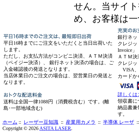
せん。当サイト
め、お客様は一
銀行ネッ
平日16時までにご注文をいただくと当日出荷いた
クレジット
します。
Invoice」
ただし、お支払方法がコンビニ決済、ＡＴＭ決済
ＡＴＭ決
（ペイジー決済）、 銀行ネット決済の場合は、ご
クレジッ
入金確認後の発送となります。
VISA、
当店休業日のご注文の場合は、翌営業日の発送と
カードか
なります。
詳しくは
領収書に
送料は全国一律1088円（消費税含む）です。(離
納品書兼
島･一部地域含む)
す。
ホーム
::
レーザー豆知識
::
産業用カメラ
::
半導体 レーザ
:
Copyright © 2026
ASITA LASER
.