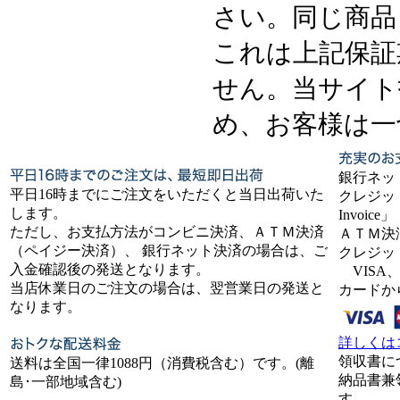
さい。同じ商品
これは上記保証
せん。当サイト
め、お客様は一
銀行ネッ
平日16時までにご注文をいただくと当日出荷いた
クレジット
します。
Invoice」
ただし、お支払方法がコンビニ決済、ＡＴＭ決済
ＡＴＭ決
（ペイジー決済）、 銀行ネット決済の場合は、ご
クレジッ
入金確認後の発送となります。
VISA、
当店休業日のご注文の場合は、翌営業日の発送と
カードか
なります。
詳しくは
領収書に
送料は全国一律1088円（消費税含む）です。(離
納品書兼
島･一部地域含む)
す。