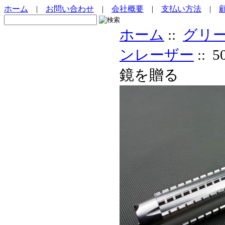
ホーム
|
お問い合わせ
|
会社概要
|
支払い方法
|
ホーム
::
グリ
ンレーザー
::
鏡を贈る