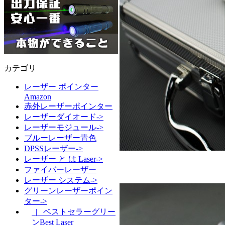
カテゴリ
レーザー ポインター
Amazon
赤外レーザーポインター
レーザーダイオード->
レーザーモジュール->
ブルーレーザー青色
DPSSレーザー->
レーザー と は Laser->
ファイバーレーザー
レーザー システム->
グリーンレーザーポイン
ター->
|_ ベストセラーグリー
ンBest Laser