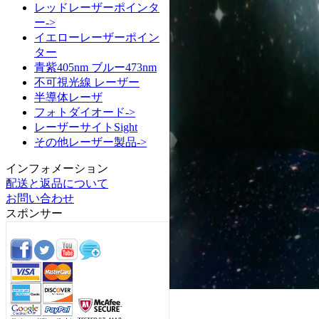
レッドレーザーポインタ
ー->
イエローレーザーポイン
ター
青紫405nm ブルー473nm
不可視光線 レーザー
半導体レーザ
フォトダイオード->
レーザーサイトSight
その他レーザー製品->
インフォメーション
配送と返品について
お問い合わせ
スポンサー