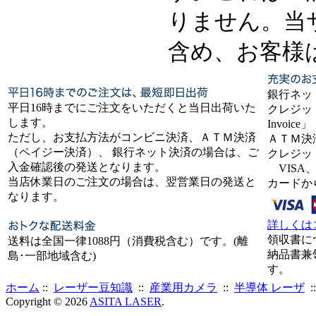
りません。当
含め、お客様
銀行ネッ
平日16時までにご注文をいただくと当日出荷いた
クレジット
します。
Invoice」
ただし、お支払方法がコンビニ決済、ＡＴＭ決済
ＡＴＭ決
（ペイジー決済）、 銀行ネット決済の場合は、ご
クレジッ
入金確認後の発送となります。
VISA、
当店休業日のご注文の場合は、翌営業日の発送と
カードか
なります。
詳しくは
領収書に
送料は全国一律1088円（消費税含む）です。(離
納品書兼
島･一部地域含む)
す。
ホーム
::
レーザー豆知識
::
産業用カメラ
::
半導体 レーザ
:
Copyright © 2026
ASITA LASER
.