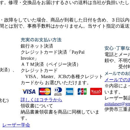
す。修理・交換品をお届けするさいの送料は当社が負担いたし
・故障をしていた場合、商品が到着した日付を含め、３日以内
間とは別で、事務手数料はかかりません。当サイト指定の返送
銀行ネット決済
クレジットカード決済「PayPal
電話とメー
Invoice」
頼や、不明
ＡＴＭ決済（ペイジー決済）
受付時間 9
決済）、
クレジットカード
VISA、Master、JCBの各種クレジット
メールでの
カードから お選びいただけます。
※内容によ
います。
レーザー製
詳しくはコチラから
含む)
asitalaser@g
領収書について
伊势市三重县，
納品書兼領収書を商品に同梱していま
す。
:
レーザー学会