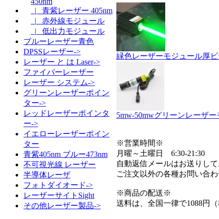
450nm
|_ 青紫レーザー 405nm
|_ 赤外線モジュール
|_ 低出力モジュール
ブルーレーザー青色
DPSSレーザー->
緑色レーザーモジュール厚ビーム
レーザー と は Laser->
ファイバーレーザー
レーザー システム->
グリーンレーザーポイン
ター->
レッドレーザーポインタ
5mw-50mwグリーンレーザ
ー->
イエローレーザーポイン
※営業時間※
ター
月曜～土曜日 6:30-21:30
青紫405nm ブルー473nm
自動返信メールはお送りして
不可視光線 レーザー
ご注文以外の各種お問い合わ
半導体レーザ
フォトダイオード->
※商品の配送※
レーザーサイトSight
送料は、全国一律で1088円
その他レーザー製品->