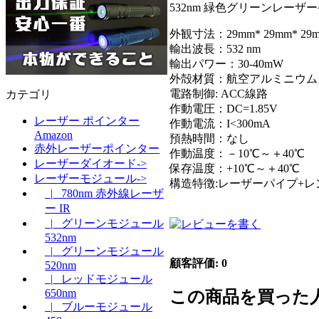
532nm 緑色グリーンレーザ
外観寸法：29mm* 29mm* 29
輸出波長：532 nm
輸出パワー：30-40mW
外殻材質：航空アルミニウム
電路制御: ACC線路
カテゴリ
作動電圧：DC=1.85V
レーザー ポインター
作動電流：I<300mA
Amazon
預熱時間：なし
赤外レーザーポインター
作動温度：－10℃～＋40℃
レーザーダイオード->
保存温度：+10℃～＋40℃
レーザーモジュール->
構造特徴:レーザーパイプ+レ
|_ 780nm 赤外線レーザ
ー IR
|_ グリーンモジュール
532nm
|_ グリーンモジュール
顧客評価: 0
520nm
|_ レッドモジュール
650nm
この商品を買った
|_ ブルーモジュール