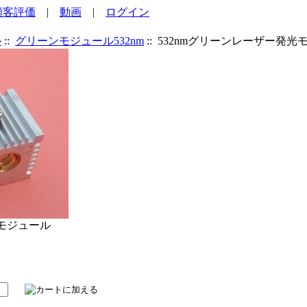
顧客評価
|
動画
|
ログイン
ル
::
グリーンモジュール532nm
:: 532nmグリーンレーザー発光
光モジュール