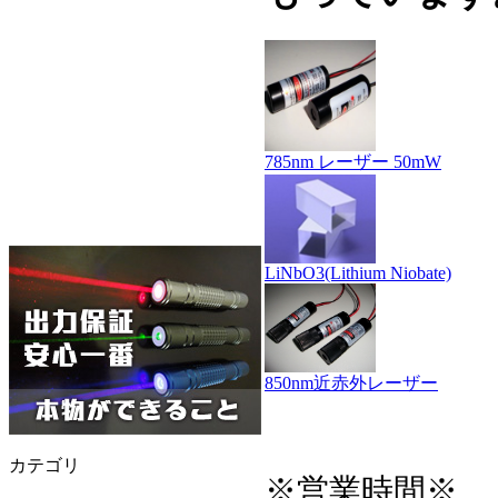
785nm レーザー 50mW
LiNbO3(Lithium Niobate)
850nm近赤外レーザー
カテゴリ
※営業時間※