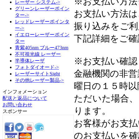
※お支払い方法
レーザー システム->
グリーンレーザーポイン
お支払い方法は
ター->
レッドレーザーポインタ
振り込みをご利
ー->
イエローレーザーポイン
下記詳細をご確
ター
青紫405nm ブルー473nm
不可視光線 レーザー
※お支払い確認
半導体レーザ
フォトダイオード->
金融機関の非営
レーザーサイトSight
その他レーザー製品->
曜日の１５時以
インフォメーション
ただいた場合、
配送と返品について
お問い合わせ
ります。
スポンサー
お客様がお支払
のお支払いを確