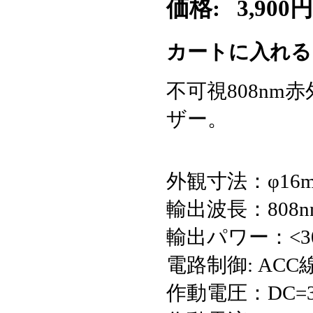
価格:
3,900円
カートに入れ
不可視808nm
ザー。
外観寸法：φ16m
輸出波長：808n
輸出パワー：<3
電路制御: ACC
作動電圧：DC=3