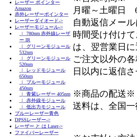
レーザー ポインター
月曜～土曜日 6:3
Amazon
赤外レーザーポインター
自動返信メール
レーザーダイオード->
レーザーモジュール->
時間受け付けて
|_ 780nm 赤外線レーザ
ー IR
は、翌営業日に
|_ グリーンモジュール
532nm
ご注文以外の各
|_ グリーンモジュール
520nm
日以内に返信さ
|_ レッドモジュール
650nm
|_ ブルーモジュール
450nm
※商品の配送※
|_ 青紫レーザー 405nm
|_ 赤外線モジュール
送料は、全国一
|_ 低出力モジュール
ブルーレーザー青色
DPSSレーザー->
レーザー と は Laser->
ファイバーレーザー