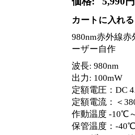
価格:
5,990円
カートに入れ
980nm赤外線
ーザー自作
波長: 980nm
出力: 100mW
定額電圧：DC 4.5
定額電流：＜38
作動温度 -10℃
保管温度：-40℃